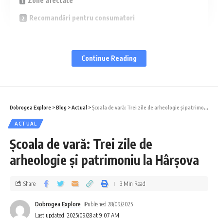
Zone afectate
Recomandări pentru consumatori
Deși s-a încercat efectuarea reparației cu
Continue Reading
conducta sub presiune, debitul foarte mare
și presiunea ridicată au făcut imposibilă
finalizarea lucrării în acest mod. Din acest
Dobrogea Explore
>
Blog
>
Actual
>
Școala de vară: Trei zile de arheologie și patrimoniu la Hârșova
motiv, furnizarea apei a fost sistată
ACTUAL
temporar în zonă.
Școala de vară: Trei zile de
arheologie și patrimoniu la Hârșova
Zone afectate
Share
3 Min Read
Sunt afectați consumatorii din perimetrul
delimitat de străzile:
Dobrogea Explore
Published 28/09/2025
Last updated: 2025/09/28 at 9:07 AM