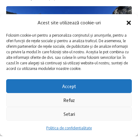
-Dionisie cel Mic, Soveja,
Acest site utilizează cookie-uri
-Fulger
Folosim cookie-uri pentru a personaliza conținutul și anunțurile, pentru a
oferi funcții de rețele sociale și pentru a analiza traficul. De asemenea, le
– Izvor
oferim partenerilor de rețele sociale, de publicitate și de analize informații
cu privire la modul în care folosiți site-ul nostru. Aceștia le pot combina cu
alte informații oferite de dvs. sau culese în urma folosirii serviciilor lor. În
-Punctele termice 169, 174 și 175.
cazul în care alegeți să continuați să utilizați website-ul nostru, sunteți de
acord cu utilizarea modulelor noastre cookie.
Recomandări pentru consumatori
Accept
Timp de trei zile, Hârșova a fost un loc al
La repornirea sistemului, apa poate prezenta
Refuz
dialogului între generații, al formării și al
modificări temporare de aspect, precum
experienței practice. Aici a avut loc o ediție
turbiditate sau schimbări de culoare. RAJA
Setari
memorabilă a Școlii de vară de arheologie.
recomandă consumatorilor să folosească
Politica de confidentialitate
apa doar în scopuri menajere până la