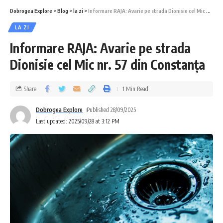
Dobrogea Explore
>
Blog
>
la zi
>
Informare RAJA: Avarie pe strada Dionisie cel Mic nr. 57 din Constanța
LA ZI
Informare RAJA: Avarie pe strada
Dionisie cel Mic nr. 57 din Constanța
Share
1 Min Read
Dobrogea Explore
Published 28/09/2025
Last updated: 2025/09/28 at 3:12 PM