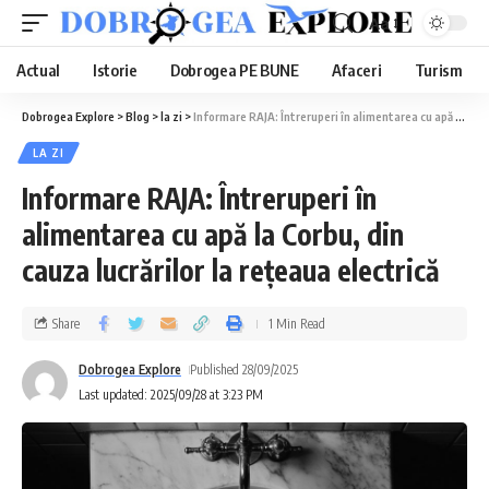
Aa
Actual
Istorie
Dobrogea PE BUNE
Afaceri
Turism
Dobrogea Explore
>
Blog
>
la zi
>
Informare RAJA: Întreruperi în alimentarea cu apă la Corbu, din cauza lucrărilor la rețeaua electrică
LA ZI
Informare RAJA: Întreruperi în
alimentarea cu apă la Corbu, din
cauza lucrărilor la rețeaua electrică
Share
1 Min Read
Dobrogea Explore
Published 28/09/2025
Last updated: 2025/09/28 at 3:23 PM