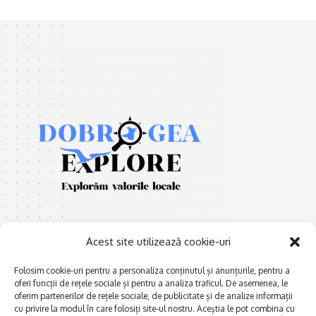
Acest site utilizează cookie-uri
Folosim cookie-uri pentru a personaliza conținutul și anunțurile, pentru a
oferi funcții de rețele sociale și pentru a analiza traficul. De asemenea, le
E
Afaceri și meșteșuguri
xplorăm Dobrogea,
oferim partenerilor de rețele sociale, de publicitate și de analize informații
Explorăm valorile locale:
cu privire la modul în care folosiți site-ul nostru. Aceștia le pot combina cu
Actualitate