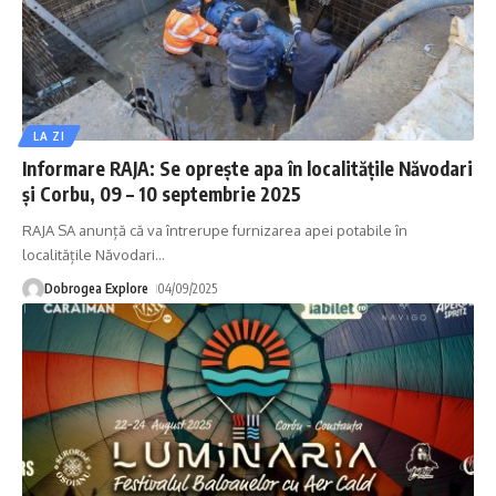
LA ZI
Informare RAJA: Se oprește apa în localitățile Năvodari
și Corbu, 09 – 10 septembrie 2025
RAJA SA anunță că va întrerupe furnizarea apei potabile în
localitățile Năvodari
…
Dobrogea Explore
04/09/2025