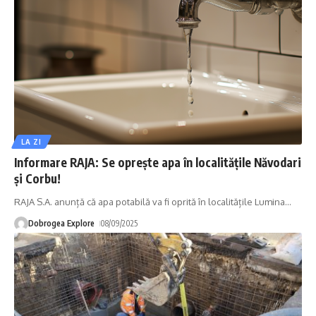
LA ZI
Informare RAJA: Se oprește apa în localitățile Năvodari
și Corbu!
RAJA S.A. anunță că apa potabilă va fi oprită în localitățile Lumina
…
Dobrogea Explore
08/09/2025