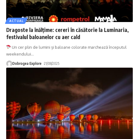
ACTUAL
Dragoste la înălțime: cereri în căsătorie la Luminaria,
festivalul baloanelor cu aer cald
Un cer plin de lumini și baloane colorate marchează începutul
weekendului
…
Dobrogea Explore
21/08/2025