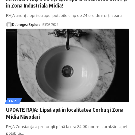
în Zona Industrială Midia!
RAJA anunța oprirea apei potabile timp de 24 ore de marți seara
…
Dobrogea Explore
25/09/2025
LA ZI
UPDATE RAJA: Lipsă apă în localitatea Corbu și Zona
Midia Năvodari
RAJA Constanța a prelungit până la ora 24:00 oprirea furnizării apei
potabile
…