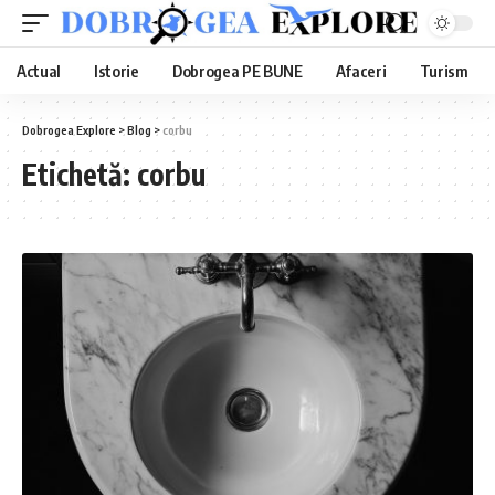
Actual
Istorie
Dobrogea PE BUNE
Afaceri
Turism
Dobrogea Explore
>
Blog
>
corbu
Etichetă:
corbu