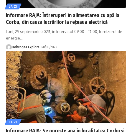
LA ZI
Informare RAJA: Întreruperi în alimentarea cu apă la
Corbu, din cauza lucrărilor la rețeaua electrică
Luni, 29 septembrie 2025, în intervalul 09:00 – 17:00, furnizorul de
energie
…
Dobrogea Explore
28/09/2025
LA ZI
Informare RAJA: Se oprește apa în localitatea Corbu și