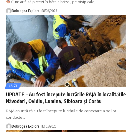
Cum ar fi să pictezi în bătaia brizei, pe nisip cald,
…
Dobrogea Explore
28/06/2025
LA ZI
UPDATE – Au fost începute lucrările RAJA în localitățile
Năvodari, Ovidiu, Lumina, Sibioara și Corbu
RAJA anunță că au fost începute lucrările de conectare a noilor
conducte
…
Dobrogea Explore
13/05/2025