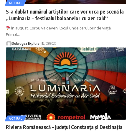
ACTUAL
S-a dublat numărul artiștilor care vor urca pe scenă la
„Luminaria – festivalul baloanelor cu aer cald“
În august, Corbu va deveni locul unde cerul prinde viață.
Primul
…
Dobrogea Explore
12/08/2025
ACTUAL
Riviera Românească – Județul Constanța și Destinația