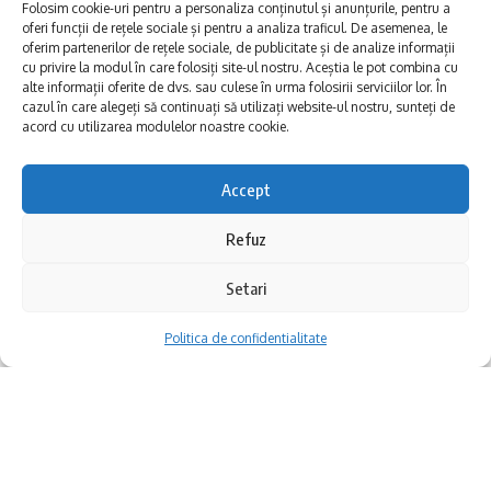
dispuși să accepte diversitatea în spații
Folosim cookie-uri pentru a personaliza conținutul și anunțurile, pentru a
oferi funcții de rețele sociale și pentru a analiza traficul. De asemenea, le
publice sau școli, chiar dacă încă există
oferim partenerilor de rețele sociale, de publicitate și de analize informații
cu privire la modul în care folosiți site-ul nostru. Aceștia le pot combina cu
rețineri în relațiile mai apropiate, cum ar fi în
alte informații oferite de dvs. sau culese în urma folosirii serviciilor lor. În
cazul în care alegeți să continuați să utilizați website-ul nostru, sunteți de
familie.
acord cu utilizarea modulelor noastre cookie.
Adevărul este că orașul e pe un drum al
Accept
Victorii pentru pugiliștii CSM Constanța! În
schimbării. Cu fiecare proiect implementat,
Refuz
această săptămână între 11 și 17 noiembrie,
de la activități culturale la sprijin
Sala “Doina Melinte” din Bacău găzduiește
educațional, Hârșova arată că e posibil să
Setari
întrecerile Campionatului Național de box
construiești un mediu în care fiecare să se
Politica de confidentialitate
pentru tineret.
simtă respectat, să simtă că are valoare. Nu
e ușor, dar e un început care promite mult.
De
la CSM Constanța participă cinci pugiliști,
patru dintre ei reușind să se califice în