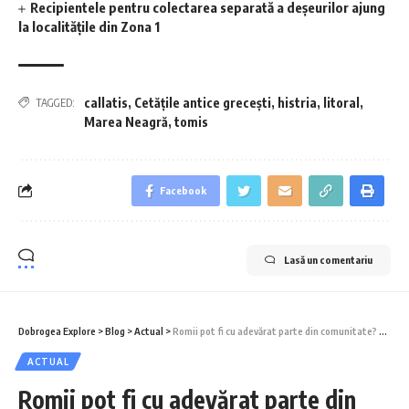
Recipientele pentru colectarea separată a deșeurilor ajung
la localitățile din Zona 1
callatis
,
Cetățile antice grecești
,
histria
,
litoral
,
TAGGED:
Marea Neagră
,
tomis
Facebook
Lasă un comentariu
Dobrogea Explore
>
Blog
>
Actual
>
Romii pot fi cu adevărat parte din comunitate? Cazul Hârșova
ACTUAL
Romii pot fi cu adevărat parte din