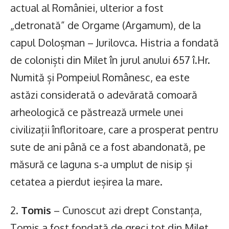
actual al României, ulterior a fost
„detronată” de Orgame (Argamum), de la
capul Doloșman – Jurilovca. Histria a fondată
de coloniști din Milet în jurul anului 657 î.Hr.
Numită și Pompeiul Românesc, ea este
astăzi considerată o adevărată comoară
arheologică ce păstrează urmele unei
civilizații înfloritoare, care a prosperat pentru
sute de ani până ce a fost abandonată, pe
măsură ce laguna s-a umplut de nisip și
cetatea a pierdut ieșirea la mare.
2.
Tomis
– Cunoscut azi drept Constanța,
Tomis a fost fondată de greci tot din Milet.