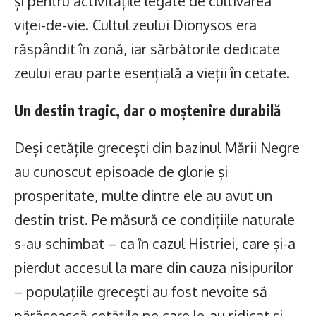
și pentru activitățile legate de cultivarea
viței-de-vie. Cultul zeului Dionysos era
răspândit în zonă, iar sărbătorile dedicate
zeului erau parte esențială a vieții în cetate.
Un destin tragic, dar o moștenire durabilă
Deși cetățile grecești din bazinul Mării Negre
au cunoscut episoade de glorie și
prosperitate, multe dintre ele au avut un
destin trist. Pe măsură ce condițiile naturale
s-au schimbat – ca în cazul Histriei, care și-a
pierdut accesul la mare din cauza nisipurilor
– populațiile grecești au fost nevoite să
părăsească cetățile pe care le-au ridicat și