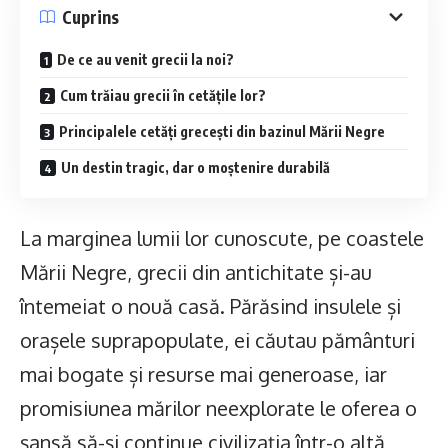
Cuprins
De ce au venit grecii la noi?
Cum trăiau grecii în cetățile lor?
Principalele cetăți grecești din bazinul Mării Negre
Un destin tragic, dar o moștenire durabilă
La marginea lumii lor cunoscute, pe coastele
Mării Negre, grecii din antichitate și-au
întemeiat o nouă casă. Părăsind insulele și
orașele suprapopulate, ei căutau pământuri
mai bogate și resurse mai generoase, iar
promisiunea mărilor neexplorate le oferea o
șansă să-și continue civilizația într-o altă