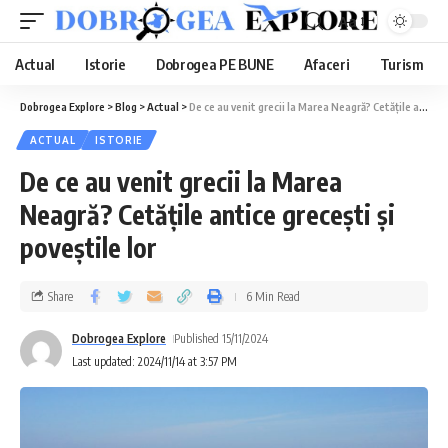
Aa
Actual
Istorie
Dobrogea PE BUNE
Afaceri
Turism
Dobrogea Explore
>
Blog
>
Actual
>
De ce au venit grecii la Marea Neagră? Cetățile antice grecești și poveștile lor
ACTUAL
ISTORIE
De ce au venit grecii la Marea
Neagră? Cetățile antice grecești și
poveștile lor
Share
6 Min Read
Dobrogea Explore
Published 15/11/2024
Last updated: 2024/11/14 at 3:57 PM