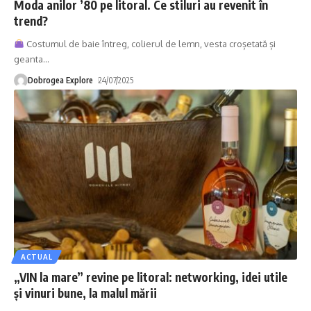
Moda anilor ’80 pe litoral. Ce stiluri au revenit în
trend?
Costumul de baie întreg, colierul de lemn, vesta croșetată și
geanta
…
Dobrogea Explore
24/07/2025
ACTUAL
„VIN la mare” revine pe litoral: networking, idei utile
și vinuri bune, la malul mării