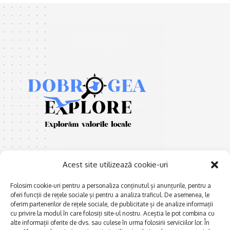
Acest site utilizează cookie-uri
Folosim cookie-uri pentru a personaliza conținutul și anunțurile, pentru a
oferi funcții de rețele sociale și pentru a analiza traficul. De asemenea, le
E
Afaceri și meșteșuguri
xplorăm Dobrogea,
oferim partenerilor de rețele sociale, de publicitate și de analize informații
Explorăm valorile locale:
cu privire la modul în care folosiți site-ul nostru. Aceștia le pot combina cu
Actualitate
Deltă, Litoral, cele mai mari
alte informații oferite de dvs. sau culese în urma folosirii serviciilor lor. În
Dobrogea PE BUNE