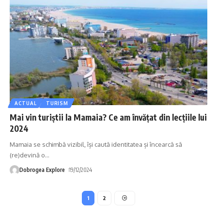
ACTUAL
TURISM
Mai vin turiștii la Mamaia? Ce am învățat din lecțiile lui
2024
Mamaia se schimbă vizibil, își caută identitatea și încearcă să
(re)devină o
…
Dobrogea Explore
19/12/2024
1
2