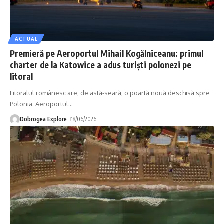
ACTUAL
Premieră pe Aeroportul Mihail Kogălniceanu: primul
charter de la Katowice a adus turiști polonezi pe
litoral
Litoralul românesc are, de astă-seară, o poartă nouă deschisă spre
Polonia. Aeroportul
…
Dobrogea Explore
18/06/2026