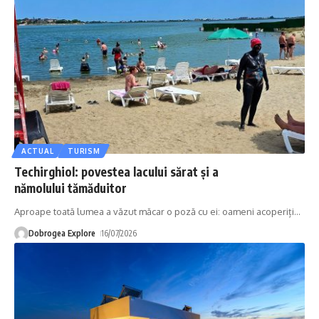
ACTUAL
TURISM
Techirghiol: povestea lacului sărat și a
nămolului tămăduitor
Aproape toată lumea a văzut măcar o poză cu ei: oameni acoperiți
…
Dobrogea Explore
16/07/2026