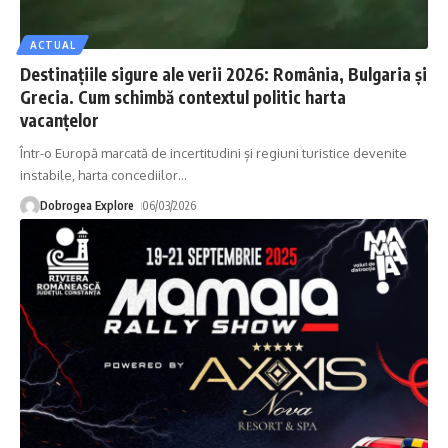
ACTUAL
Destinațiile sigure ale verii 2026: România, Bulgaria și
Grecia. Cum schimbă contextul politic harta
vacanțelor
Într-o Europă marcată de incertitudini și regiuni turistice devenite
instabile, harta concediilor
…
Dobrogea Explore
06/03/2026