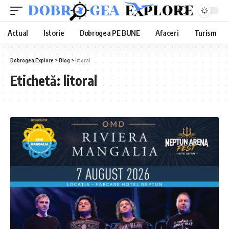
Actual
Istorie
Dobrogea PE BUNE
Afaceri
Turism
Dobrogea Explore
>
Blog
>
litoral
Etichetă:
litoral