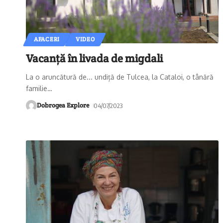
AFACERI
VIDEO
Vacanță în livada de migdali
La o aruncătură de... undiță de Tulcea, la Cataloi, o tânără
familie
…
Dobrogea Explore
04/07/2023