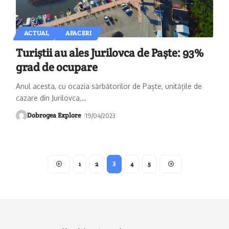
ACTUAL
AFACERI
Turiştii au ales Jurilovca de Paşte: 93%
grad de ocupare
Anul acesta, cu ocazia sărbătorilor de Paște, unitățile de
cazare din Jurilovca,
…
Dobrogea Explore
19/04/2023
1
2
3
4
5