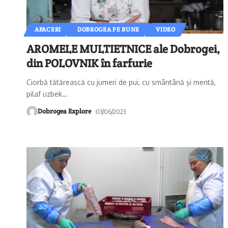
AFACERI
DOBROGEA PE BUNE
VIDEO
AROMELE MULTIETNICE ale Dobrogei,
din POLOVNIK în farfurie
Ciorbă tătărească cu jumeri de pui, cu smântână şi mentă,
pilaf uzbek
…
Dobrogea Explore
03/06/2023