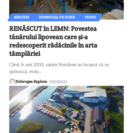
AFACERI
DOBROGEA PE BUNE
VIDEO
RENĂSCUT în LEMN: Povestea
tânărului lipovean care și-a
redescoperit rădăcinile în arta
tâmplăriei
Când, în anii 2000, satele României au început să se
golească, mulți
…
Dobrogea Explore
29/05/2023