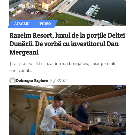
AFACERI
VIDEO
Razelm Resort, luxul de la porțile Deltei
Dunării. De vorbă cu investitorul Dan
Mergeani
Ți-ar plăcea să fii cazat într-un bungalow, chiar pe malul
unui canal
…
Dobrogea Explore
21/06/2023