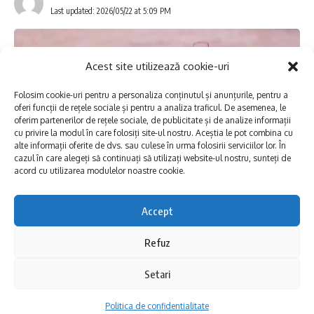
Last updated: 2026/05/22 at 5:09 PM
până la reluarea parametrilor normali de
funcționare și a furnizării apei, este de
aproximativ 8 ore.
Acest site utilizează cookie-uri
Folosim cookie-uri pentru a personaliza conținutul și anunțurile, pentru a
Rugăm utilizatorii afectați de această oprire
oferi funcții de rețele sociale și pentru a analiza traficul. De asemenea, le
oferim partenerilor de rețele sociale, de publicitate și de analize informații
să își asigure rezerva minimă de apă pentru
cu privire la modul în care folosiți site-ul nostru. Aceștia le pot combina cu
alte informații oferite de dvs. sau culese în urma folosirii serviciilor lor. În
consum și uz casnic în perioada în care va fi
cazul în care alegeți să continuați să utilizați website-ul nostru, sunteți de
acord cu utilizarea modulelor noastre cookie.
sistată alimentarea cu apă.
Accept
Ne cerem scuze pentru disconfortul creat și îi
asigurăm pe consumatori că echipele de
Refuz
Echipele RAJA intervin astăzi – 22 mai 2026,
intervenție vor face tot posibilul pentru
în vederea executării lucrărilor de remediere
Setari
finalizarea lucrărilor și reluarea furnizării apei
a avariei survenite la nivelul conductei de
Politica de confidentialitate
potabile la parametrii optimi în cel mai scurt