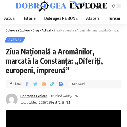
Aa
Actual
Istorie
Dobrogea PE BUNE
Afaceri
Turism
Dobrogea Explore
>
Blog
>
Actual
>
Ziua Națională a Aromânilor, marcată la Constanța: „Diferiți, europeni, împreună”
ACTUAL
Ziua Națională a Aromânilor,
marcată la Constanța: „Diferiți,
europeni, împreună”
Share
8 Min Read
Dobrogea Explore
Published 24/05/2026
Last updated: 2026/05/24 at 12:59 PM