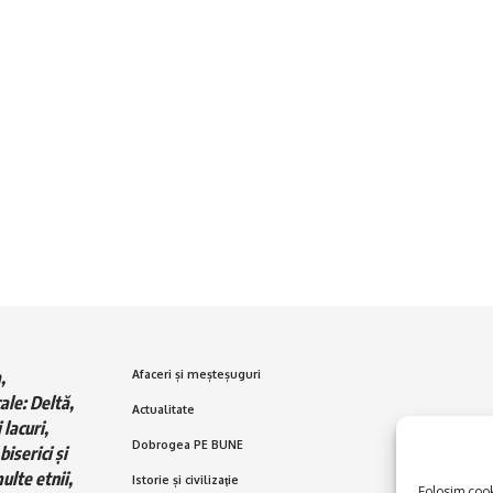
,
Afaceri și meșteșuguri
ale: Deltă,
Actualitate
 lacuri,
Dobrogea PE BUNE
biserici și
ulte etnii,
Istorie și civilizaţie
Folosim cooki