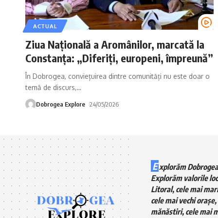
ACTUAL
Ziua Națională a Aromânilor, marcată la
Constanța: „Diferiți, europeni, împreună”
În Dobrogea, conviețuirea dintre comunități nu este doar o
temă de discurs,
…
Dobrogea Explore
24/05/2026
E
xplorăm Dobrogea
Explorăm valorile loc
Litoral, cele mai mari
cele mai vechi orașe, 
mănăstiri, cele mai m