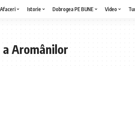
Afaceri
Istorie
Dobrogea PE BUNE
Video
Tu
ă a Aromânilor