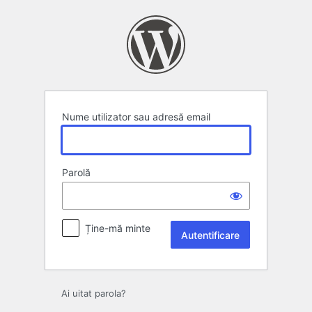
Autentificare
Nume utilizator sau adresă email
Parolă
Ține-mă minte
Ai uitat parola?