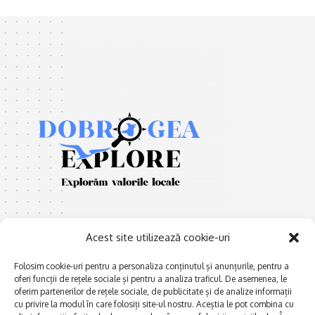
Acest site utilizează cookie-uri
Folosim cookie-uri pentru a personaliza conținutul și anunțurile, pentru a
oferi funcții de rețele sociale și pentru a analiza traficul. De asemenea, le
E
Afaceri și meșteșuguri
xplorăm Dobrogea,
oferim partenerilor de rețele sociale, de publicitate și de analize informații
Explorăm valorile locale:
cu privire la modul în care folosiți site-ul nostru. Aceștia le pot combina cu
Actualitate