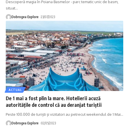
Descoperă magia în Poiana Basmelor - parc tematic unic de basm,
situat
…
Dobrogea Explore
23/07/2023
ACTUAL
De 1 mai a fost plin la mare. Hotelierii acuză
autoritățile de control că au deranjat turiștii
Peste 100.000 de turiști și vizitatori au petrecut weekendul de 1 Mai
…
Dobrogea Explore
02/05/2023