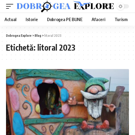
Actual
Istorie
Dobrogea PE BUNE
Afaceri
Turism
Dobrogea Explore
>
Blog
>
litoral 2023
Etichetă:
litoral 2023