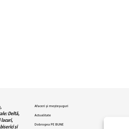
,
Afaceri și meșteșuguri
ale: Deltă,
Actualitate
 lacuri,
Dobrogea PE BUNE
biserici și