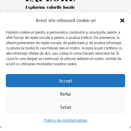
Acest site utilizează cookie-uri
Folosim cookie-uri pentru a personaliza conținutul și anunțurile, pentru a
oferi funcții de rețele sociale și pentru a analiza traficul. De asemenea, le
oferim partenerilor de rețele sociale, de publicitate și de analize informații
cu privire la modul în care folosiți site-ul nostru. Aceștia le pot combina cu
E
Afaceri și meșteșuguri
xplorăm Dobrogea,
alte informații oferite de dvs. sau culese în urma folosirii serviciilor lor. În
Explorăm valorile locale:
cazul în care alegeți să continuați să utilizați website-ul nostru, sunteți de
Actualitate
Deltă, Litoral, cele mai mari
acord cu utilizarea modulelor noastre cookie.
Dobrogea PE BUNE
lacuri, cele mai vechi orașe,
biserici și mănăstiri, cele mai
Istorie și civilizaţie
Accept
multe etnii, CELE MAI
La Drum cu Ada
FRUMOASE POVEȘTI.
Refuz
Haideți în călătorie cu noi!
Politica de confidentialitate
Setari
Follow US
Politica de confidentialitate
Realizat de SMDG.Ro