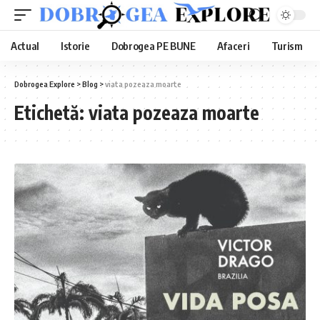
Actual
Istorie
Dobrogea PE BUNE
Afaceri
Turism
Dobrogea Explore
>
Blog
>
viata pozeaza moarte
Etichetă:
viata pozeaza moarte