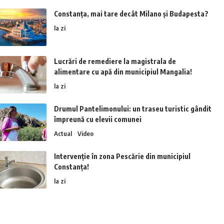
Constanța, mai tare decât Milano și Budapesta?
la zi
Lucrări de remediere la magistrala de
alimentare cu apă din municipiul Mangalia!
la zi
Drumul Pantelimonului: un traseu turistic gândit
împreună cu elevii comunei
Actual
Video
Intervenție în zona Pescărie din municipiul
Constanța!
la zi