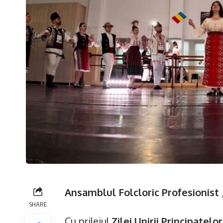
Ansamblul Folcloric Profesionist 
SHARE
Cu prilejul
Zilei Unirii Principatel