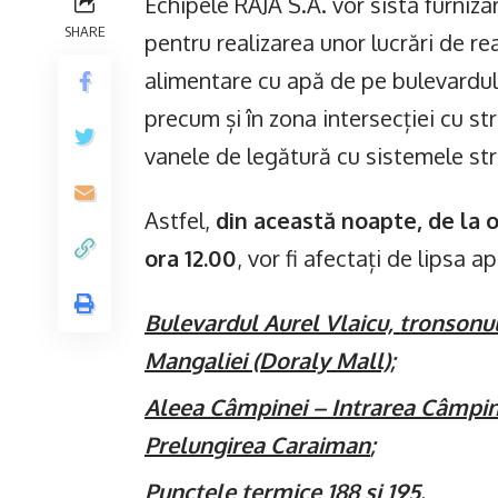
Echipele RAJA S.A. vor sista furniz
SHARE
pentru realizarea unor lucrări de rea
alimentare cu apă de pe bulevardul 
precum și în zona intersecției cu str
vanele de legătură cu sistemele stra
Astfel,
din această noapte, de la o
ora 12.00
, vor fi afectați de lipsa 
Bulevardul Aurel Vlaicu, tronsonu
Mangaliei (Doraly Mall)
;
Aleea Câmpinei – Intrarea Câmpinei
Prelungirea Caraiman
;
Punctele termice 188 și 195
.