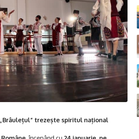
„Brâulețul” trezește spiritul național
or Române
, începând cu
24 ianuarie
,
pe