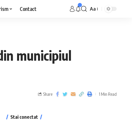
rism
Contact
Aa
din municipiul
Share
1 Min Read
Stai conectat