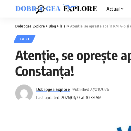
Actual
Dobrogea Explore
>
Blog
>
la zi
>
Atenție, se oprește apa în KM 4-5 și V
LA ZI
Atenție, se oprește ap
Constanța!
Dobrogea Explore
Published 27/01/2026
Last updated: 2026/01/27 at 10:39 AM