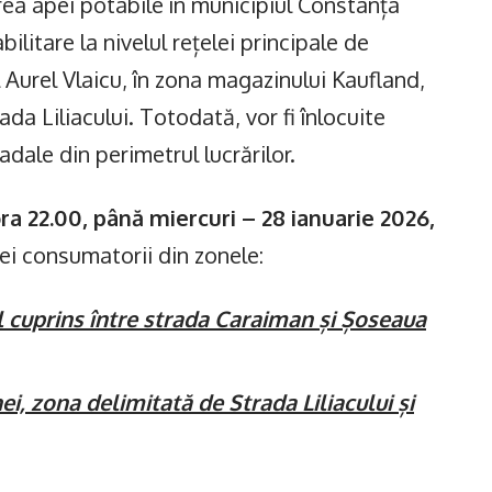
area apei potabile în municipiul Constanța
bilitare la nivelul rețelei principale de
Aurel Vlaicu, în zona magazinului Kaufland,
ada Liliacului. Totodată, vor fi înlocuite
dale din perimetrul lucrărilor.
ra 22.00, până miercuri – 28 ianuarie 2026,
apei consumatorii din zonele:
l cuprins între strada Caraiman și Șoseaua
, zona delimitată de Strada Liliacului și