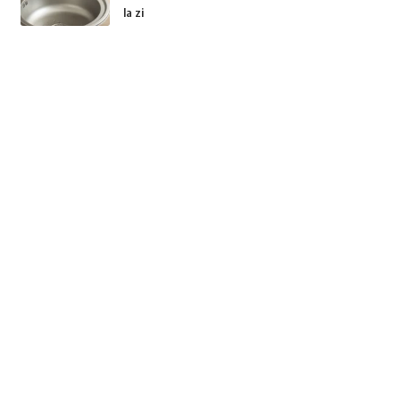
la zi