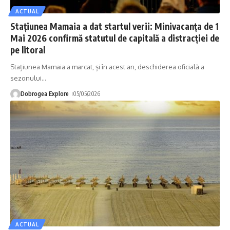
ACTUAL
Stațiunea Mamaia a dat startul verii: Minivacanța de 1
Mai 2026 confirmă statutul de capitală a distracției de
pe litoral
Stațiunea Mamaia a marcat, și în acest an, deschiderea oficială a
sezonului
…
Dobrogea Explore
05/05/2026
ACTUAL