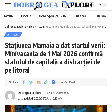
Aa
Actual
Istorie
Dobrogea PE BUNE
Afaceri
Turism
Dobrogea Explore
>
Blog
>
Actual
>
Stațiunea Mamaia a dat startul verii: Minivacanța de 1 Mai 2026 confirmă statutul de capitală a distracției de pe litoral
ACTUAL
Stațiunea Mamaia a dat startul verii:
Minivacanța de 1 Mai 2026 confirmă
statutul de capitală a distracției de
pe litoral
Share
4 Min Read
Dobrogea Explore
Published 05/05/2026
Last updated: 2026/05/05 at 10:32 AM