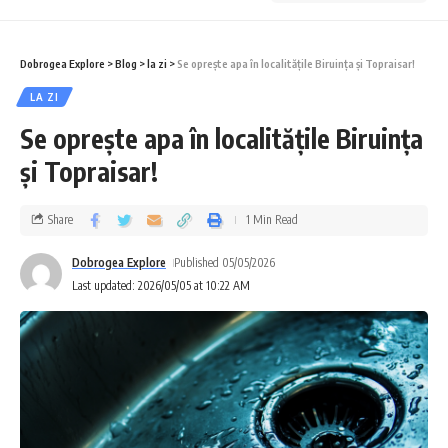
Dobrogea Explore
>
Blog
>
la zi
>
Se oprește apa în localitățile Biruința și Topraisar!
LA ZI
Se oprește apa în localitățile Biruința
și Topraisar!
Share
1 Min Read
Dobrogea Explore
Published 05/05/2026
Last updated: 2026/05/05 at 10:22 AM