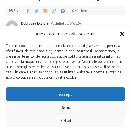
prezenta modificări temporare de aspect,
Share
6 Min Read
precum turbiditate sau culoare, motiv pentru
care este indicată utilizarea acesteia doar în
Dobrogea Explore
Published 30/04/2026
Last updated: 2026/04/30 at 5:13 PM
scopuri casnice până la limpezire.
Acest site utilizează cookie-uri
Folosim cookie-uri pentru a personaliza conținutul și anunțurile, pentru a
Biroul de Comunicare RAJA SA
oferi funcții de rețele sociale și pentru a analiza traficul. De asemenea, le
oferim partenerilor de rețele sociale, de publicitate și de analize informații
cu privire la modul în care folosiți site-ul nostru. Aceștia le pot combina cu
alte informații oferite de dvs. sau culese în urma folosirii serviciilor lor. În
cazul în care alegeți să continuați să utilizați website-ul nostru, sunteți de
acord cu utilizarea modulelor noastre cookie.
Accept
S-ar putea să vă placă și
Refuz
România face istorie în noua sală polivalentă din Tulcea
Setari
Cuprins
Lucrări de remediere la magistrala de alimentare cu apă din
municipiul Mangalia!