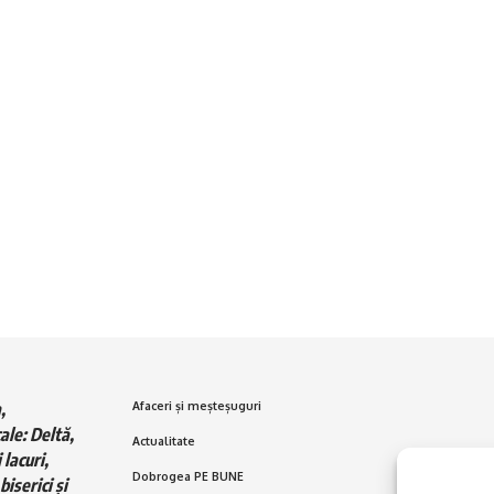
,
Afaceri și meșteșuguri
ale: Deltă,
Actualitate
 lacuri,
Dobrogea PE BUNE
biserici și