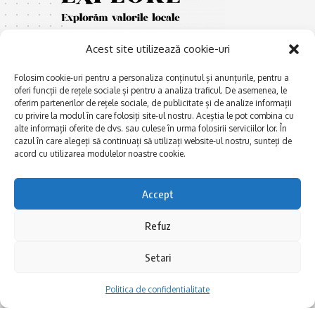
Acest site utilizează cookie-uri
Folosim cookie-uri pentru a personaliza conținutul și anunțurile, pentru a
oferi funcții de rețele sociale și pentru a analiza traficul. De asemenea, le
oferim partenerilor de rețele sociale, de publicitate și de analize informații
cu privire la modul în care folosiți site-ul nostru. Aceștia le pot combina cu
E
Afaceri și meșteșuguri
xplorăm Dobrogea,
alte informații oferite de dvs. sau culese în urma folosirii serviciilor lor. În
Explorăm valorile locale:
cazul în care alegeți să continuați să utilizați website-ul nostru, sunteți de
Actualitate
Deltă, Litoral, cele mai mari
acord cu utilizarea modulelor noastre cookie.
Dobrogea PE BUNE
lacuri, cele mai vechi orașe,
biserici și mănăstiri, cele mai
Istorie și civilizaţie
Accept
multe etnii, CELE MAI
La Drum cu Ada
FRUMOASE POVEȘTI.
Refuz
Haideți în călătorie cu noi!
Politica de confidentialitate
Setari
Follow US
Politica de confidentialitate
Realizat de SMDG.Ro