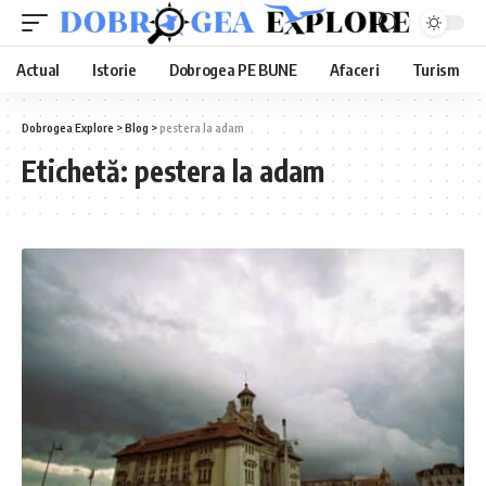
Actual
Istorie
Dobrogea PE BUNE
Afaceri
Turism
Dobrogea Explore
>
Blog
>
pestera la adam
Etichetă:
pestera la adam