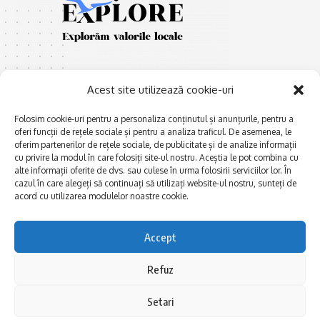
Acest site utilizează cookie-uri
Folosim cookie-uri pentru a personaliza conținutul și anunțurile, pentru a
oferi funcții de rețele sociale și pentru a analiza traficul. De asemenea, le
E
Afaceri și meșteșuguri
xplorăm Dobrogea,
oferim partenerilor de rețele sociale, de publicitate și de analize informații
Explorăm valorile locale:
cu privire la modul în care folosiți site-ul nostru. Aceștia le pot combina cu
Actualitate
alte informații oferite de dvs. sau culese în urma folosirii serviciilor lor. În
Deltă, Litoral, cele mai mari
Dobrogea PE BUNE
cazul în care alegeți să continuați să utilizați website-ul nostru, sunteți de
lacuri, cele mai vechi orașe,
acord cu utilizarea modulelor noastre cookie.
biserici și mănăstiri, cele mai
Istorie și civilizaţie
multe etnii, CELE MAI
La Drum cu Ada
FRUMOASE POVEȘTI.
Accept
Haideți în călătorie cu noi!
Politica de confidentialitate
Refuz
Follow US
Setari