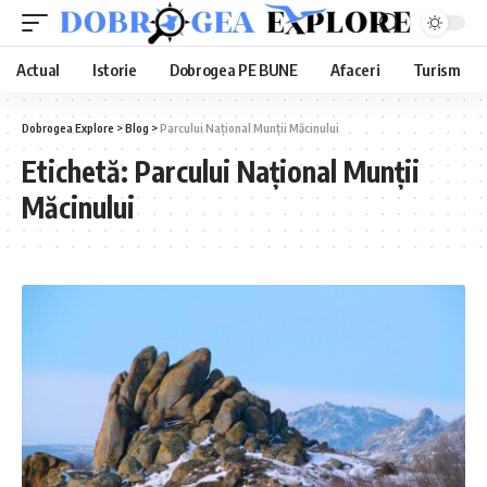
Actual
Istorie
Dobrogea PE BUNE
Afaceri
Turism
Dobrogea Explore
>
Blog
>
Parcului Național Munții Măcinului
Etichetă:
Parcului Național Munții
Măcinului