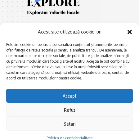
Acest site utilizează cookie-uri
Folosim cookie-uri pentru a personaliza conținutul și anunțurile, pentru a
oferi funcții de rețele sociale și pentru a analiza traficul. De asemenea, le
oferim partenerilor de rețele sociale, de publicitate și de analize informații
E
Afaceri și meșteșuguri
xplorăm Dobrogea,
cu privire la modul în care folosiți site-ul nostru. Aceștia le pot combina cu
Explorăm valorile locale:
alte informații oferite de dvs. sau culese în urma folosirii serviciilor lor. În
Actualitate
Deltă, Litoral, cele mai mari
cazul în care alegeți să continuați să utilizați website-ul nostru, sunteți de
Dobrogea PE BUNE
lacuri, cele mai vechi orașe,
acord cu utilizarea modulelor noastre cookie.
biserici și mănăstiri, cele mai
Istorie și civilizaţie
multe etnii, CELE MAI
La Drum cu Ada
Accept
FRUMOASE POVEȘTI.
Haideți în călătorie cu noi!
Politica de confidentialitate
Refuz
Setari
Follow US
Politica de confidentialitate