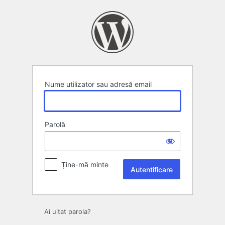
Autentificare
Nume utilizator sau adresă email
Parolă
Ține-mă minte
Ai uitat parola?