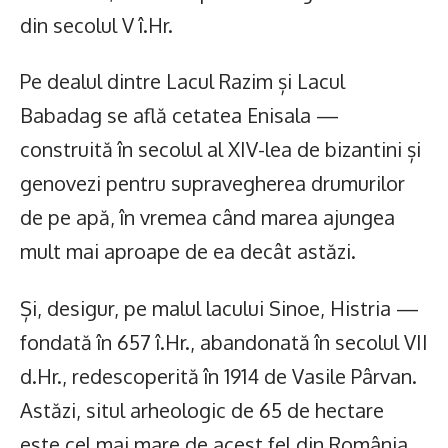
din secolul V î.Hr.
Pe dealul dintre Lacul Razim și Lacul
Babadag se află cetatea Enisala —
construită în secolul al XIV-lea de bizantini și
genovezi pentru supravegherea drumurilor
de pe apă, în vremea când marea ajungea
mult mai aproape de ea decât astăzi.
Și, desigur, pe malul lacului Sinoe, Histria —
fondată în 657 î.Hr., abandonată în secolul VII
d.Hr., redescoperită în 1914 de Vasile Pârvan.
Astăzi, situl arheologic de 65 de hectare
este cel mai mare de acest fel din România,