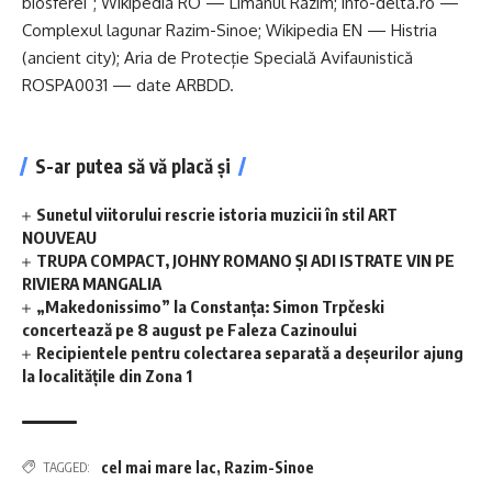
biosferei”; Wikipedia RO — Limanul Razim; info-delta.ro —
Complexul lagunar Razim-Sinoe; Wikipedia EN — Histria
(ancient city); Aria de Protecție Specială Avifaunistică
ROSPA0031 — date ARBDD.
S-ar putea să vă placă și
Sunetul viitorului rescrie istoria muzicii în stil ART
NOUVEAU
TRUPA COMPACT, JOHNY ROMANO ȘI ADI ISTRATE VIN PE
RIVIERA MANGALIA
„Makedonissimo” la Constanța: Simon Trpčeski
concertează pe 8 august pe Faleza Cazinoului
Recipientele pentru colectarea separată a deșeurilor ajung
la localitățile din Zona 1
cel mai mare lac
,
Razim-Sinoe
TAGGED: