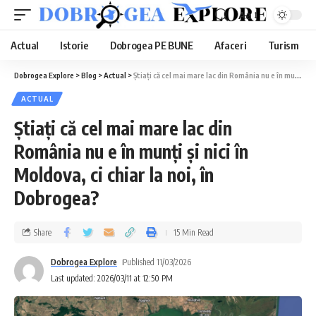
Aa
Actual
Istorie
Dobrogea PE BUNE
Afaceri
Turism
Dobrogea Explore
>
Blog
>
Actual
>
Știați că cel mai mare lac din România nu e în munți și nici în Moldova, ci chiar la noi, în Dobrogea?
ACTUAL
Știați că cel mai mare lac din
România nu e în munți și nici în
Moldova, ci chiar la noi, în
Dobrogea?
Share
15 Min Read
Dobrogea Explore
Published 11/03/2026
Last updated: 2026/03/11 at 12:50 PM