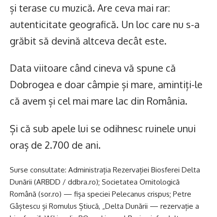
și terase cu muzică. Are ceva mai rar:
autenticitate geografică. Un loc care nu s-a
grăbit să devină altceva decât este.
Data viitoare când cineva vă spune că
Dobrogea e doar câmpie și mare, amintiți-le
că avem și cel mai mare lac din România.
Și că sub apele lui se odihnesc ruinele unui
oraș de 2.700 de ani.
Surse consultate: Administrația Rezervației Biosferei Delta
Dunării (ARBDD / ddbra.ro); Societatea Ornitologică
Română (sor.ro) — fișa speciei Pelecanus crispus; Petre
Gâștescu și Romulus Știucă, „Delta Dunării — rezervație a