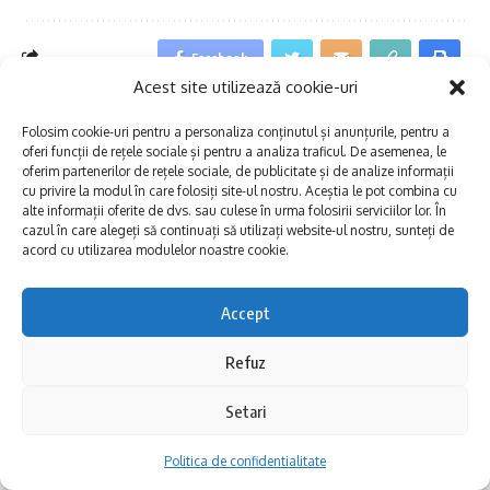
Facebook
Acest site utilizează cookie-uri
Folosim cookie-uri pentru a personaliza conținutul și anunțurile, pentru a
Lasă un comentariu
oferi funcții de rețele sociale și pentru a analiza traficul. De asemenea, le
oferim partenerilor de rețele sociale, de publicitate și de analize informații
cu privire la modul în care folosiți site-ul nostru. Aceștia le pot combina cu
alte informații oferite de dvs. sau culese în urma folosirii serviciilor lor. În
Dobrogea Explore
>
Blog
>
Actual
>
Zorba`s Weekend Fest 2026: Constanța dansează grecește – trei zile de muzică, energie și tradiție!
cazul în care alegeți să continuați să utilizați website-ul nostru, sunteți de
acord cu utilizarea modulelor noastre cookie.
ACTUAL
Zorba`s Weekend Fest 2026:
Accept
Constanța dansează grecește – trei
Refuz
zile de muzică, energie și tradiție!
Setari
Share
2 Min Read
Politica de confidentialitate
Dobrogea Explore
Published 11/03/2026