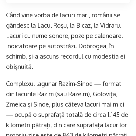
Când vine vorba de lacuri mari, românii se
gândesc la Lacul Roșu, la Bicaz, la Vidraru.
Lacuri cu nume sonore, poze pe calendare,
indicatoare pe autostrăzi. Dobrogea, în
schimb, și-a ascuns recordul cu modestia ei
obișnuită.
Complexul lagunar Razim-Sinoe — format
din lacurile Razim (sau Razelm), Golovița,
Zmeica și Sinoe, plus câteva lacuri mai mici
— ocupă o suprafață totală de circa 1.145 de
kilometri pătrați, din care suprafața lacurilor
propriu-zise este de 863 de kilometri pătrați.