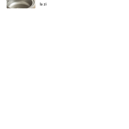
la zi