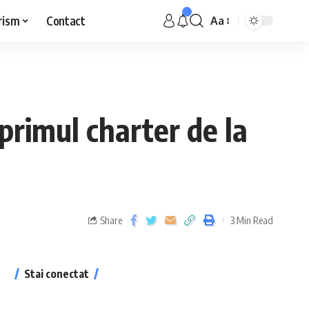
rism
Contact
Aa
primul charter de la
Share
3 Min Read
Stai conectat