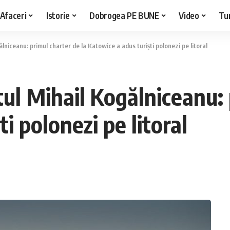
Afaceri
Istorie
Dobrogea PE BUNE
Video
Tu
niceanu: primul charter de la Katowice a adus turiști polonezi pe litoral
l Mihail Kogălniceanu: 
i polonezi pe litoral