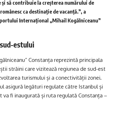
 și să contribuie la creșterea numărului de
ul românesc ca destinație de vacanță.”, a
oportului Internațional „Mihail Kogălniceanu”
 sud-estului
ogălniceanu” Constanța reprezintă principala
tii străini care vizitează regiunea de sud-est
voltarea turismului și a conectivității zonei.
ul asigură legături regulate către Istanbul și
at va fi inaugurată și ruta regulată Constanța –