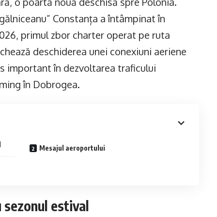
ară, o poartă nouă deschisă spre Polonia.
ogălniceanu” Constanța a întâmpinat în
 2026, primul zbor charter operat pe ruta
chează deschiderea unei conexiuni aeriene
as important în dezvoltarea traficului
coming în Dobrogea.
l
Mesajul aeroportului
 sezonul estival