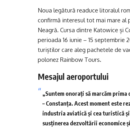
Noua legătură readuce litoralul româ
confirmă interesul tot mai mare al 
Neagră. Cursa dintre Katowice și C
perioada 16 iunie – 15 septembrie 20
turiștilor care aleg pachetele de v
polonez Rainbow Tours.
Mesajul aeroportului
„Suntem onorați să marcăm prima o
– Constanța. Acest moment este rezu
industria aviatică și cea turistică 
susținerea dezvoltării economice și