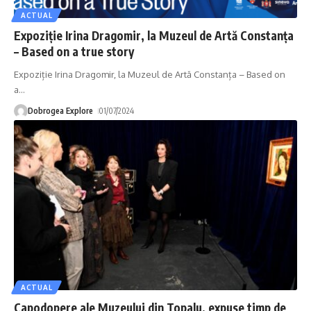
ACTUAL
Expoziție Irina Dragomir, la Muzeul de Artă Constanța
– Based on a true story
Expoziție Irina Dragomir, la Muzeul de Artă Constanța – Based on
a
…
Dobrogea Explore
01/07/2024
ACTUAL
Capodopere ale Muzeului din Topalu, expuse timp de