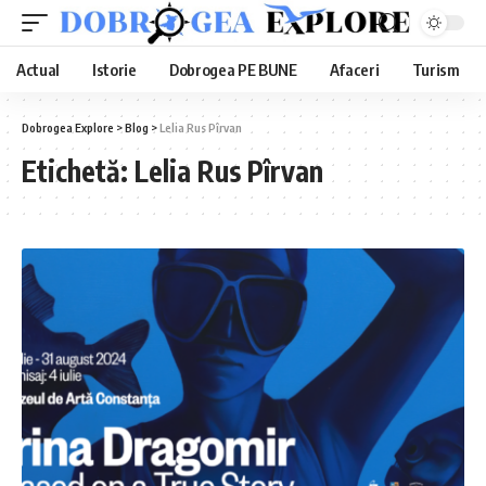
Actual
Istorie
Dobrogea PE BUNE
Afaceri
Turism
Dobrogea Explore
>
Blog
>
Lelia Rus Pîrvan
Etichetă:
Lelia Rus Pîrvan