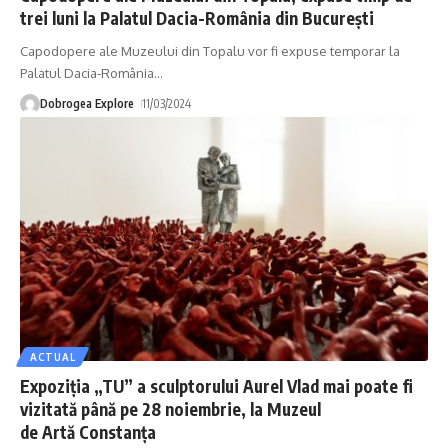
trei luni la Palatul Dacia-România din București
Capodopere ale Muzeului din Topalu vor fi expuse temporar la
Palatul Dacia-România
…
Dobrogea Explore
11/03/2024
ACTUAL
Expoziția „TU” a sculptorului Aurel Vlad mai poate fi
vizitată până pe 28 noiembrie, la Muzeul
de Artă Constanța