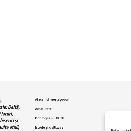
,
Afaceri și meșteșuguri
ale: Deltă,
Actualitate
 lacuri,
Dobrogea PE BUNE
biserici și
ulte etnii,
Istorie și civilizaţie
Folosim cooki