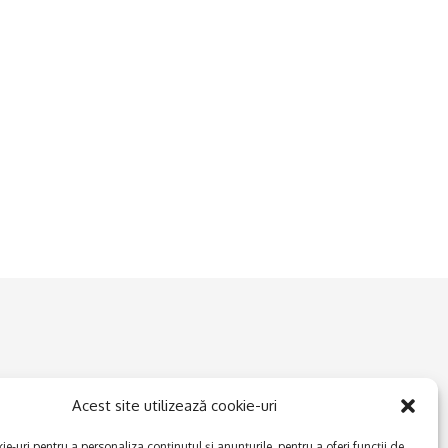
Acest site utilizează cookie-uri
e-uri pentru a personaliza conținutul și anunțurile, pentru a oferi funcții de