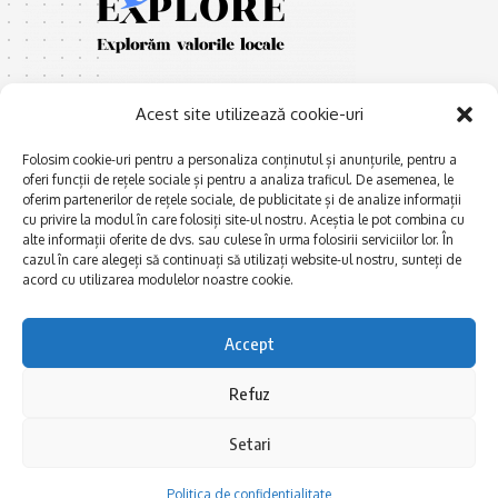
Acest site utilizează cookie-uri
Folosim cookie-uri pentru a personaliza conținutul și anunțurile, pentru a
oferi funcții de rețele sociale și pentru a analiza traficul. De asemenea, le
oferim partenerilor de rețele sociale, de publicitate și de analize informații
E
Afaceri și meșteșuguri
xplorăm Dobrogea,
cu privire la modul în care folosiți site-ul nostru. Aceștia le pot combina cu
Explorăm valorile locale:
alte informații oferite de dvs. sau culese în urma folosirii serviciilor lor. În
Actualitate
Deltă, Litoral, cele mai mari
cazul în care alegeți să continuați să utilizați website-ul nostru, sunteți de
Dobrogea PE BUNE
lacuri, cele mai vechi orașe,
acord cu utilizarea modulelor noastre cookie.
biserici și mănăstiri, cele mai
Istorie și civilizaţie
multe etnii, CELE MAI
La Drum cu Ada
Accept
FRUMOASE POVEȘTI.
Haideți în călătorie cu noi!
Politica de confidentialitate
Refuz
Setari
Follow US
Politica de confidentialitate