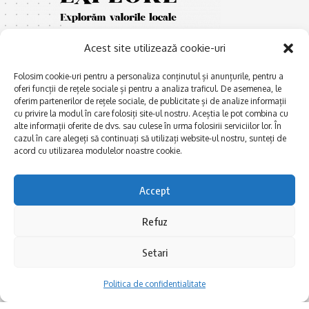
Acest site utilizează cookie-uri
Folosim cookie-uri pentru a personaliza conținutul și anunțurile, pentru a
oferi funcții de rețele sociale și pentru a analiza traficul. De asemenea, le
oferim partenerilor de rețele sociale, de publicitate și de analize informații
cu privire la modul în care folosiți site-ul nostru. Aceștia le pot combina cu
E
Afaceri și meșteșuguri
xplorăm Dobrogea,
alte informații oferite de dvs. sau culese în urma folosirii serviciilor lor. În
Explorăm valorile locale:
cazul în care alegeți să continuați să utilizați website-ul nostru, sunteți de
Actualitate
Deltă, Litoral, cele mai mari
acord cu utilizarea modulelor noastre cookie.
Dobrogea PE BUNE
lacuri, cele mai vechi orașe,
biserici și mănăstiri, cele mai
Istorie și civilizaţie
Accept
multe etnii, CELE MAI
La Drum cu Ada
FRUMOASE POVEȘTI.
Refuz
Haideți în călătorie cu noi!
Politica de confidentialitate
Setari
Follow US
Politica de confidentialitate
Realizat de SMDG.Ro