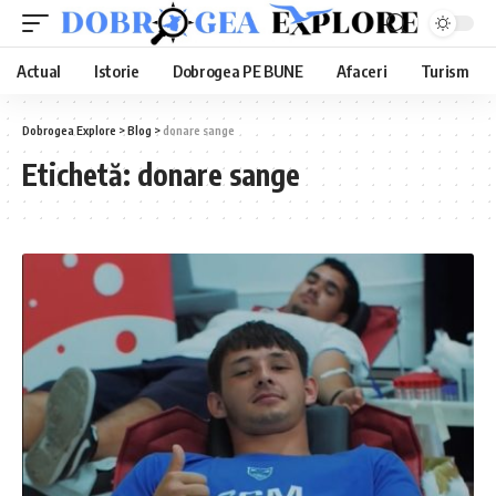
Actual
Istorie
Dobrogea PE BUNE
Afaceri
Turism
Dobrogea Explore
>
Blog
>
donare sange
Etichetă:
donare sange