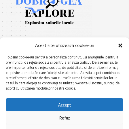
Acest site utilizează cookie-uri
Folosim cookie-uri pentru a personaliza conținutul și anunțurile, pentru a
oferi funcții de rețele sociale și pentru a analiza traficul. De asemenea, le
E
Afaceri și meșteșuguri
xplorăm Dobrogea,
oferim partenerilor de rețele sociale, de publicitate și de analize informații
Explorăm valorile locale:
cu privire la modul în care folosiți site-ul nostru. Aceștia le pot combina cu
Actualitate
Deltă, Litoral, cele mai mari
alte informații oferite de dvs. sau culese în urma folosirii serviciilor lor. În
Dobrogea PE BUNE
cazul în care alegeți să continuați să utilizați website-ul nostru, sunteți de
lacuri, cele mai vechi orașe,
acord cu utilizarea modulelor noastre cookie.
biserici și mănăstiri, cele mai
Istorie și civilizaţie
multe etnii, CELE MAI
La Drum cu Ada
FRUMOASE POVEȘTI.
Accept
Haideți în călătorie cu noi!
Politica de confidentialitate
Refuz
Follow US