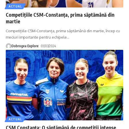
ACTUAL
Competițiile CSM-Constanța, prima săptămână din
martie
Competițiile CSM-Constanța, prima săptămână din martie, încep cu
meciuri importante pentru echipele
…
Dobrogea Explore
01/03/2024
ACTUAL
CSM Constanța: O săptămână de competiții intense