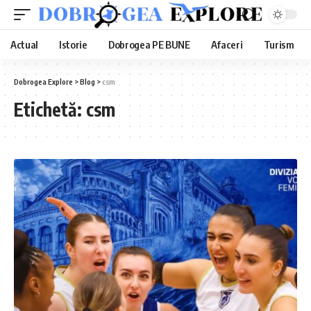
Actual
Istorie
Dobrogea PE BUNE
Afaceri
Turism
Dobrogea Explore
>
Blog
>
csm
Etichetă:
csm