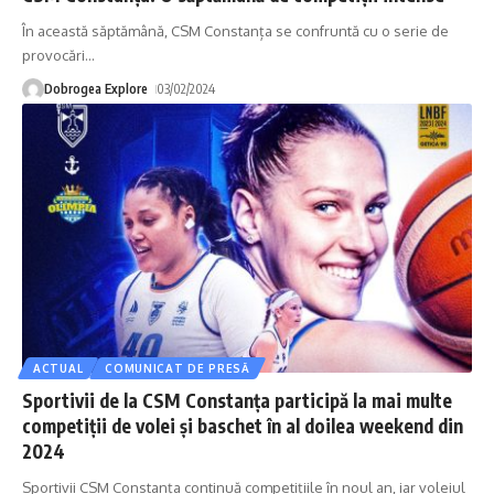
În această săptămână, CSM Constanța se confruntă cu o serie de
provocări
…
Dobrogea Explore
03/02/2024
ACTUAL
COMUNICAT DE PRESĂ
Sportivii de la CSM Constanța participă la mai multe
competiții de volei și baschet în al doilea weekend din
2024
Sportivii CSM Constanța continuă competițiile în noul an, iar voleiul