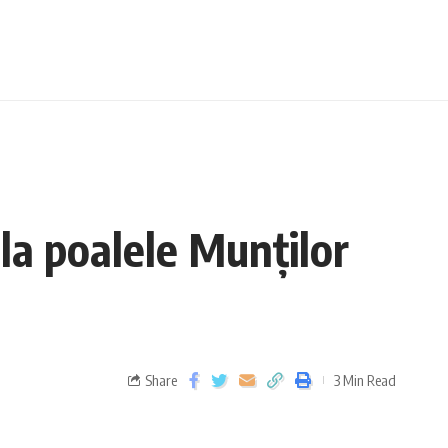
 la poalele Munților
Share
3 Min Read