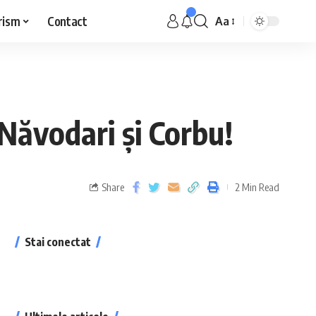
rism
Contact
Aa
 Năvodari și Corbu!
Share
2 Min Read
Stai conectat