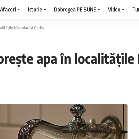
Afaceri
Istorie
Dobrogea PE BUNE
Video
Tu
litățile Năvodari și Corbu!
rește apa în localitățile