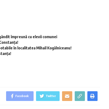
gândit împreună cu elevii comunei
 Constanța!
otabile în localitatea Mihail Kogălniceanu!
stanța!
Facebook
Twitter