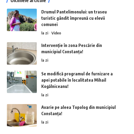
Ultimele articole
Drumul Pantelimonului: un traseu
turistic gândit împreună cu elevii
comunei
la zi
Video
Intervenție în zona Pescărie din
municipiul Constanța!
la zi
Se modifică programul de furnizare a
apei potabile în localitatea Mihail
Kogălniceanu!
la zi
Avarie pe aleea Topolog din municipiul
Constanța!
la zi