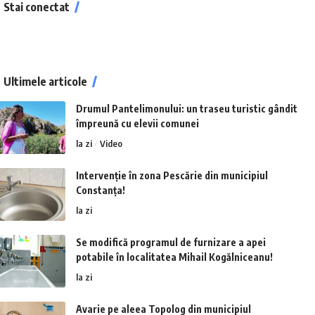
Stai conectat
Ultimele articole
Drumul Pantelimonului: un traseu turistic gândit
împreună cu elevii comunei
la zi
Video
Intervenție în zona Pescărie din municipiul
Constanța!
la zi
Se modifică programul de furnizare a apei
potabile în localitatea Mihail Kogălniceanu!
la zi
Avarie pe aleea Topolog din municipiul