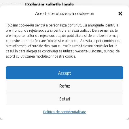
Acest site utilizează cookie-uri
Folosim cookie-uri pentru a personaliza conținutul și anunțurile, pentru a
oferi funcții de rețele sociale și pentru a analiza traficul. De asemenea, le
oferim partenerilor de rețele sociale, de publicitate și de analize informații
cu privire la modul în care folosiți site-ul nostru. Aceștia le pot combina cu
E
alte informații oferite de dvs. sau culese în urma folosirii serviciilor lor. În
Afaceri și meșteșuguri
xplorăm Dobrogea,
cazul în care alegeți să continuați să utilizați website-ul nostru, sunteți de
Explorăm valorile locale:
Actualitate
acord cu utilizarea modulelor noastre cookie.
Deltă, Litoral, cele mai mari
Dobrogea PE BUNE
lacuri, cele mai vechi orașe,
biserici și mănăstiri, cele mai
Istorie și civilizaţie
Accept
multe etnii, CELE MAI
La Drum cu Ada
FRUMOASE POVEȘTI.
Refuz
Haideți în călătorie cu noi!
Politica de confidentialitate
Setari
Follow US
Politica de confidentialitate
Realizat de SMDG.Ro