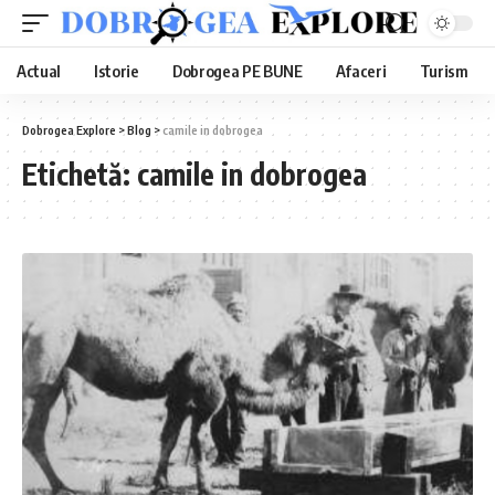
Actual
Istorie
Dobrogea PE BUNE
Afaceri
Turism
Dobrogea Explore
>
Blog
>
camile in dobrogea
Etichetă:
camile in dobrogea