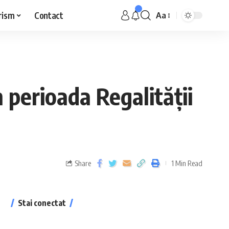
rism
Contact
Aa
 perioada Regalității
Share
1 Min Read
Stai conectat