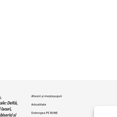
,
Afaceri și meșteșuguri
ale: Deltă,
Actualitate
 lacuri,
Dobrogea PE BUNE
biserici și