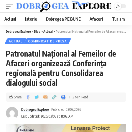
Aa
Actual
Istorie
Dobrogea PE BUNE
Afaceri
Turism
Dobrogea Explore
>
Blog
>
Actual
>
Patronatul Național al Femeilor de Afaceri organizează Conferința regională pentru Consolidarea dialogului social
ACTUAL
COMUNICAT DE PRESĂ
Patronatul Național al Femeilor de
Afaceri organizează Conferința
regională pentru Consolidarea
dialogului social
Share
3 Min Read
Dobrogea Explore
Published 03/03/2026
Last updated: 2026/03/03 at 11:02 AM