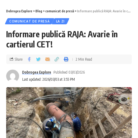
Dobrogea Explore
>
Blog
>
comunicat de presă
>
Informare publică RAJA: Avarie în cartierul CET!
COMUNICAT DE PRESĂ
LA ZI
Informare publică RAJA: Avarie în
cartierul CET!
Share
2 Min Read
Dobrogea Explore
Published 03/03/2026
Last updated: 2026/03/03 at 3:55 PM