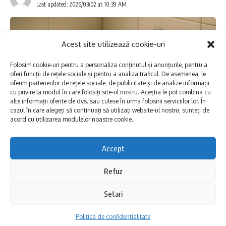
Last updated: 2026/03/02 at 10:39 AM
strada Pelicanului din municipiul Constanța.
În vederea desfășurării lucrărilor de
Acest site utilizează cookie-uri
reparație,
în intervalul orar 09:15-13:30,
se
Folosim cookie-uri pentru a personaliza conținutul și anunțurile, pentru a
sistează furnizarea apei consumatorilor
oferi funcții de rețele sociale și pentru a analiza traficul. De asemenea, le
oferim partenerilor de rețele sociale, de publicitate și de analize informații
din
cartierul CET și în punctele termice
cu privire la modul în care folosiți site-ul nostru. Aceștia le pot combina cu
alte informații oferite de dvs. sau culese în urma folosirii serviciilor lor. În
207 și 211.
cazul în care alegeți să continuați să utilizați website-ul nostru, sunteți de
acord cu utilizarea modulelor noastre cookie.
Ne cerem scuze pentru disconfortul creat
Accept
abonaților din zonă, pe care îi asigurăm că
echipele de intervenție deplasate la fața
Refuz
Pentru executarea unor lucrări ce vizează
locului vor face tot posibilul pentru
conectarea noilor rețele la sistemul
Setari
finalizarea lucrărilor și reluarea furnizării apei
centralizat de alimentare cu apă din
Politica de confidentialitate
potabile în cel mai scurt timp.