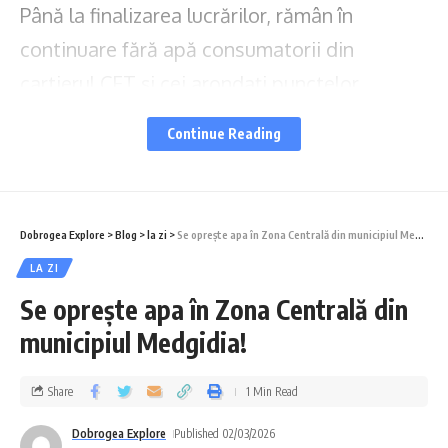
Până la finalizarea lucrărilor, rămân în
continuare fără apă consumatorii din
cartierul CET și cei arondați punctelor
termice 207 și 211.
Continue Reading
Echipele de intervenție depun toate
eforturile pentru finalizarea cât mai rapidă a
Dobrogea Explore
>
Blog
>
la zi
>
Se oprește apa în Zona Centrală din municipiul Medgidia!
lucrărilor și reluarea alimentării în zona
LA ZI
afectată.
Se oprește apa în Zona Centrală din
Echipele RAJA intervin
astăzi – 3 martie
municipiul Medgidia!
2026
, pentru remedierea unei avarii
Share
1 Min Read
survenite la nivelul conductei de alimentare
cu apă, cu diametrul de 200 mm, de pe
Dobrogea Explore
Published 02/03/2026