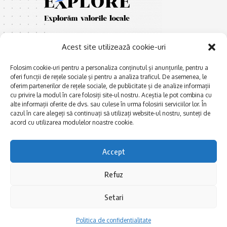
Acest site utilizează cookie-uri
Folosim cookie-uri pentru a personaliza conținutul și anunțurile, pentru a
oferi funcții de rețele sociale și pentru a analiza traficul. De asemenea, le
oferim partenerilor de rețele sociale, de publicitate și de analize informații
E
Afaceri și meșteșuguri
xplorăm Dobrogea,
cu privire la modul în care folosiți site-ul nostru. Aceștia le pot combina cu
Explorăm valorile locale:
alte informații oferite de dvs. sau culese în urma folosirii serviciilor lor. În
Actualitate
cazul în care alegeți să continuați să utilizați website-ul nostru, sunteți de
Deltă, Litoral, cele mai mari
Dobrogea PE BUNE
acord cu utilizarea modulelor noastre cookie.
lacuri, cele mai vechi orașe,
biserici și mănăstiri, cele mai
Istorie și civilizaţie
multe etnii, CELE MAI
Accept
La Drum cu Ada
FRUMOASE POVEȘTI.
Haideți în călătorie cu noi!
Politica de confidentialitate
Refuz
Setari
Follow US
Politica de confidentialitate