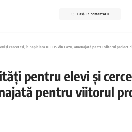
Lasă un comentariu
evi și cercetași, în pepiniera IULIUS din Lazu, amenajată pentru viitorul proiec
ți pentru elevi și cercet
ajată pentru viitorul pr