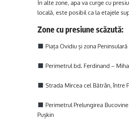
În alte zone, apa va curge cu presi
locală, este posibil ca la etajele s
Zone cu presiune scăzută:
Piața Ovidiu și zona Peninsulară
Perimetrul bd. Ferdinand – Miha
Strada Mircea cel Bătrân, între P
Perimetrul Prelungirea Bucovinei
Pușkin