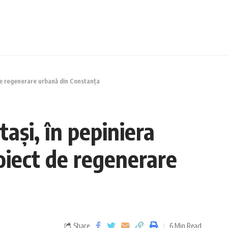
t de regenerare urbană din Constanța
ași, în pepiniera
oiect de regenerare
Share
6 Min Read