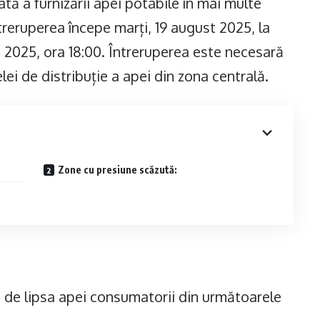
ă a furnizării apei potabile în mai multe
treruperea începe marți, 19 august 2025, la
 2025, ora 18:00. Întreruperea este necesară
ei de distribuție a apei din zona centrală.
Zone cu presiune scăzută:
ți de lipsa apei consumatorii din următoarele