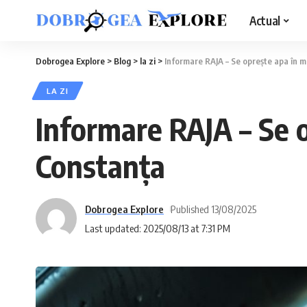
Actual
Dobrogea Explore
>
Blog
>
la zi
>
Informare RAJA – Se oprește apa în m
LA ZI
Informare RAJA – Se o
Constanța
Dobrogea Explore
Published 13/08/2025
Last updated: 2025/08/13 at 7:31 PM