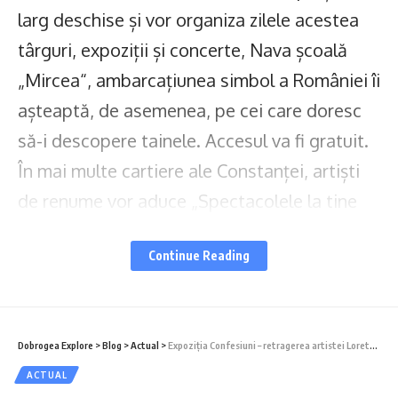
larg deschise și vor organiza zilele acestea
târguri, expoziții și concerte, Nava școală
„Mircea“, ambarcațiunea simbol a României îi
așteaptă, de asemenea, pe cei care doresc
să-i descopere tainele. Accesul va fi gratuit.
În mai multe cartiere ale Constanței, artiști
de renume vor aduce „Spectacolele la tine
Acasă!“, transformând autobuzele etajate în
Continue Reading
adevărate scene mobile.
Cuprins
Dobrogea Explore
>
Blog
>
Actual
>
Expoziția Confesiuni – retragerea artistei Loretta Băluță, la Muzeul de Artă Constanța
Iată programul detaliat al Zilelor Constanței 2024:
ACTUAL
Constanța, destinația perfectă pentru distracție: