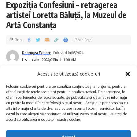
Expoziția Confesiuni – retragerea
SÂMBĂTĂ, 18 MAI
artistei Loretta Băluță, la Muzeul de
DUMINICĂ, 19 MAI
Artă Constanța
LUNI, 20 MAI
Constanța, destinația perfectă pentru distracție:
Share
7 Min Read
MARȚI, 21 MAI
Dobrogea Explore
Published 14/05/2024
Last updated: 2024/05/14 at 11:00 AM
Iată programul detaliat al Zilelor Constanței
2024:
Acest site utilizează cookie-uri
Folosim cookie-uri pentru a personaliza conținutul și anunțurile, pentru a
VINERI, 17 MAI
oferi funcții de rețele sociale și pentru a analiza traficul. De asemenea, le
oferim partenerilor de rețele sociale, de publicitate și de analize informații
• 08:00-16:00 la Centrul Multifuncțional
cu privire la modul în care folosiți site-ul nostru. Aceștia le pot combina cu
alte informații oferite de dvs. sau culese în urma folosirii serviciilor lor. În
Educativ pentru Tineret „Jean Constantin” va
cazul în care alegeți să continuați să utilizați website-ul nostru, sunteți de
acord cu utilizarea modulelor noastre cookie.
fi vernisată expoziția claselor de pictură,
catedra Arte Vizuale „Orizonturi citadine”
Accept