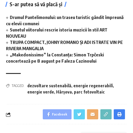
S-ar putea să vă placă și
Drumul Pantelimonului: un traseu turistic gândit împreună
cu elevii comunei
Sunetul viitorului rescrie istoria muzicii în stil ART
NOUVEAU
TRUPA COMPACT, JOHNY ROMANO ȘI ADI ISTRATE VIN PE
RIVIERA MANGALIA
„Makedonissimo” la Constanța: Simon Trpčeski
concertează pe 8 august pe Faleza Cazinoului
dezvoltare sustenabilă
,
energie regenerabilî
,
TAGGED:
energie verde
,
Hârșova
,
parc fotovoltaic
Facebook