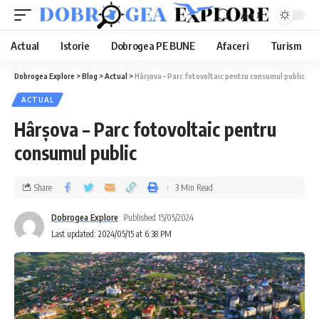
Aa
Actual
Istorie
Dobrogea PE BUNE
Afaceri
Turism
Dobrogea Explore
>
Blog
>
Actual
>
Hârșova – Parc fotovoltaic pentru consumul public
ACTUAL
Hârșova – Parc fotovoltaic pentru
consumul public
Share
3 Min Read
Dobrogea Explore
Published 15/05/2024
Last updated: 2024/05/15 at 6:38 PM