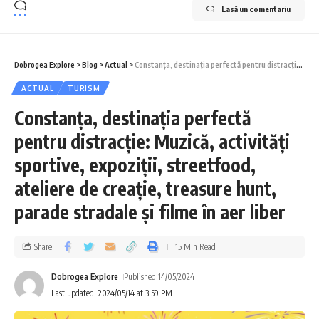
Lasă un comentariu
Dobrogea Explore
>
Blog
>
Actual
>
Constanța, destinația perfectă pentru distracție: Muzică, activități sportive, expoziții, streetfood, ateliere de creație, treasure hunt, parade stradale și filme în aer liber
ACTUAL
TURISM
Constanța, destinația perfectă
pentru distracție: Muzică, activități
sportive, expoziții, streetfood,
ateliere de creație, treasure hunt,
parade stradale și filme în aer liber
Share
15 Min Read
Dobrogea Explore
Published 14/05/2024
Last updated: 2024/05/14 at 3:59 PM