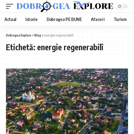
Actual
Istorie
Dobrogea PE BUNE
Afaceri
Turism
Dobrogea Explore
>
Blog
>
energie regenerabilî
Etichetă:
energie regenerabilî