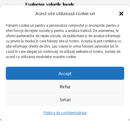
Acest site utilizează cookie-uri
Folosim cookie-uri pentru a personaliza conținutul și anunțurile, pentru a
oferi funcții de rețele sociale și pentru a analiza traficul. De asemenea, le
oferim partenerilor de rețele sociale, de publicitate și de analize informații
cu privire la modul în care folosiți site-ul nostru. Aceștia le pot combina cu
E
alte informații oferite de dvs. sau culese în urma folosirii serviciilor lor. În
Afaceri și meșteșuguri
xplorăm Dobrogea,
cazul în care alegeți să continuați să utilizați website-ul nostru, sunteți de
Explorăm valorile locale:
Actualitate
acord cu utilizarea modulelor noastre cookie.
Deltă, Litoral, cele mai mari
Dobrogea PE BUNE
lacuri, cele mai vechi orașe,
biserici și mănăstiri, cele mai
Istorie și civilizaţie
Accept
multe etnii, CELE MAI
La Drum cu Ada
FRUMOASE POVEȘTI.
Refuz
Haideți în călătorie cu noi!
Politica de confidentialitate
Setari
Follow US
Politica de confidentialitate
Realizat de SMDG.Ro