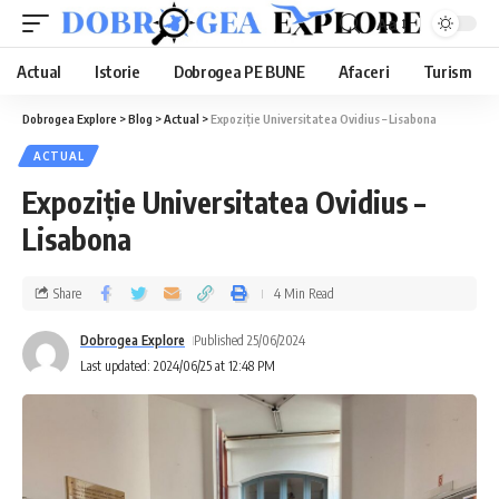
Aa
Actual
Istorie
Dobrogea PE BUNE
Afaceri
Turism
Dobrogea Explore
>
Blog
>
Actual
>
Expoziție Universitatea Ovidius – Lisabona
ACTUAL
Expoziție Universitatea Ovidius –
Lisabona
Share
4 Min Read
Dobrogea Explore
Published 25/06/2024
Last updated: 2024/06/25 at 12:48 PM