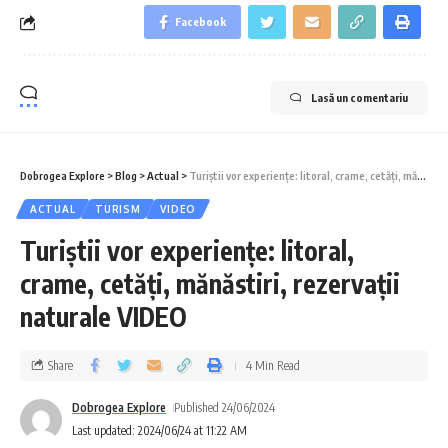
Facebook
Lasă un comentariu
Dobrogea Explore
>
Blog
>
Actual
>
Turiștii vor experiențe: litoral, crame, cetăți, mănăstiri, rezervații naturale VIDEO
ACTUAL
TURISM
VIDEO
Turiștii vor experiențe: litoral,
crame, cetăți, mănăstiri, rezervații
naturale VIDEO
Share
4 Min Read
Dobrogea Explore
Published 24/06/2024
Last updated: 2024/06/24 at 11:22 AM