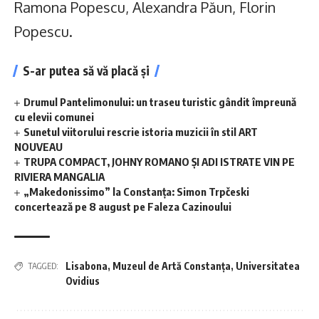
Ramona Popescu, Alexandra Păun, Florin
Popescu.
S-ar putea să vă placă și
Drumul Pantelimonului: un traseu turistic gândit împreună
cu elevii comunei
Sunetul viitorului rescrie istoria muzicii în stil ART
NOUVEAU
TRUPA COMPACT, JOHNY ROMANO ȘI ADI ISTRATE VIN PE
RIVIERA MANGALIA
„Makedonissimo” la Constanța: Simon Trpčeski
concertează pe 8 august pe Faleza Cazinoului
Lisabona
,
Muzeul de Artă Constanța
,
Universitatea
TAGGED:
Ovidius