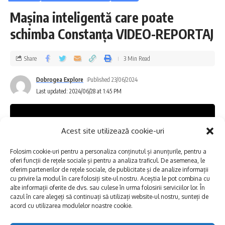
datorită faptului că suntem într-un <sat
Maşina inteligentă care poate
planetar> și în câteva secunde vedem ce se
schimba Constanța VIDEO-REPORTAJ
întâmplă în orice colț al lumii, dorim și noi să
facem ceea ce vedem pe telefon”, a spus
Share
3 Min Read
Măndilă.
Dobrogea Explore
Published 23/06/2024
Last updated: 2024/06/28 at 1:45 PM
Acest site utilizează cookie-uri
Folosim cookie-uri pentru a personaliza conținutul și anunțurile, pentru a
oferi funcții de rețele sociale și pentru a analiza traficul. De asemenea, le
oferim partenerilor de rețele sociale, de publicitate și de analize informații
cu privire la modul în care folosiți site-ul nostru. Aceștia le pot combina cu
alte informații oferite de dvs. sau culese în urma folosirii serviciilor lor. În
cazul în care alegeți să continuați să utilizați website-ul nostru, sunteți de
acord cu utilizarea modulelor noastre cookie.