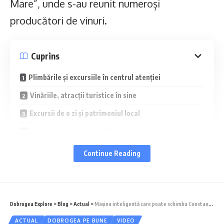
Mare”, unde s-au reunit numeroși
producători de vinuri.
Cuprins
Plimbările și excursiile în centrul atenției
Vinăriile, atracții turistice în sine
Excursii de o zi și patrimoniul local
Turiștii vor experiențe: litoral, crame, cetăți și
mănăstiri
Continue Reading
Evenimentele, catalizatori ai dezvoltării turistice
„Dacă până acum nu știu câți ani, turistul
Dobrogea Explore
>
Blog
>
Actual
>
Maşina inteligentă care poate schimba Constanța VIDEO-REPORTAJ
venea în stațiune și nu ieșea de aici, acum,
ACTUAL
DOBROGEA PE BUNE
VIDEO