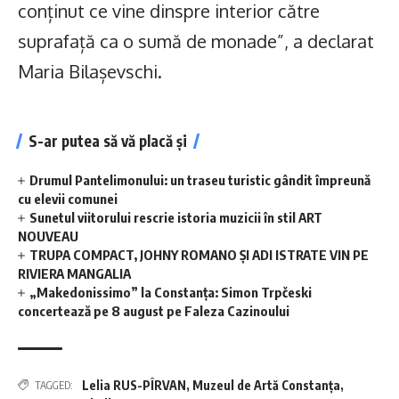
conținut ce vine dinspre interior către
suprafață ca o sumă de monade”, a declarat
Maria Bilașevschi.
S-ar putea să vă placă și
Drumul Pantelimonului: un traseu turistic gândit împreună
cu elevii comunei
Sunetul viitorului rescrie istoria muzicii în stil ART
NOUVEAU
TRUPA COMPACT, JOHNY ROMANO ȘI ADI ISTRATE VIN PE
RIVIERA MANGALIA
„Makedonissimo” la Constanța: Simon Trpčeski
concertează pe 8 august pe Faleza Cazinoului
Lelia RUS-PÎRVAN
,
Muzeul de Artă Constanța
,
TAGGED: