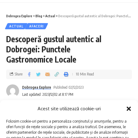
Dobrogea Explore
>
Blog
>
Actual
>
Descoperă gustul autentic al Dobrogei: Punctele Gastronomice Locale
ACTUAL
AFACERI
„Consider că este normal ca fiecare agent
Descoperă gustul autentic al
economic să fie în cunoștință de cauză atunci
Dobrogei: Punctele
când ia decizia dacă vrea să lucreze pe SRL
Gastronomice Locale
sau pe o altă formă juridică de activitate.
Sper ca informațiile pe care le-au primit
Share
10 Min Read
beneficiarii astăzi să le fie utile și de folos,
Dobrogea Explore
Published 02/12/2023
astfel încât să le rămână cât mai mulți bani în
Last updated: 2023/12/02 at 8:17 PM
buzunar”, a spus Liliana Marinescu.
Acest site utilizează cookie-uri
Liliana Marinescu activează în județele
Folosim cookie-uri pentru a personaliza conținutul și anunțurile, pentru a
oferi funcții de rețele sociale și pentru a analiza traficul. De asemenea, le
Tulcea și Constanța și este consultant,
oferim partenerilor de rețele sociale, de publicitate și de analize informații
cu privire la modul în care folosiți site-ul nostru. Aceștia le pot combina cu