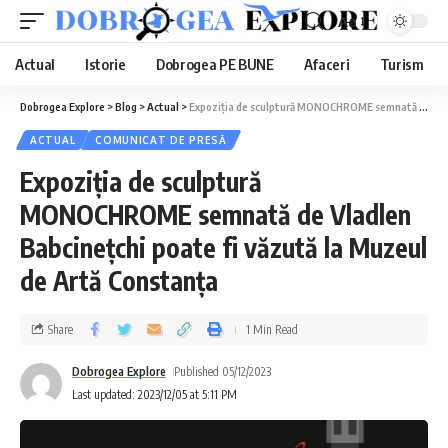
Aa
Actual
Istorie
Dobrogea PE BUNE
Afaceri
Turism
Dobrogea Explore
>
Blog
>
Actual
>
Expoziția de sculptură MONOCHROME semnată de Vladlen Babcinețchi poate fi văzută la Muzeul de Artă Constanța
ACTUAL
COMUNICAT DE PRESĂ
Expoziția de sculptură
MONOCHROME semnată de Vladlen
Babcinețchi poate fi văzută la Muzeul
de Artă Constanța
Share
1 Min Read
Dobrogea Explore
Published 05/12/2023
Last updated: 2023/12/05 at 5:11 PM