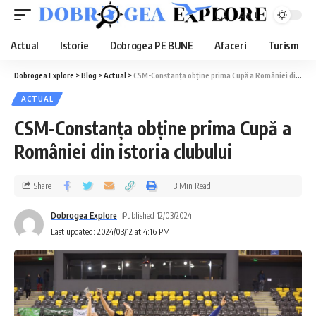
Aa
Actual
Istorie
Dobrogea PE BUNE
Afaceri
Turism
Dobrogea Explore
>
Blog
>
Actual
>
CSM-Constanța obține prima Cupă a României din istoria clubului
ACTUAL
CSM-Constanța obține prima Cupă a
României din istoria clubului
Share
3 Min Read
Dobrogea Explore
Published 12/03/2024
Last updated: 2024/03/12 at 4:16 PM