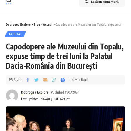
Lasă un comentariu
Dobrogea Explore
>
Blog
>
Actual
>
Capodopere ale Muzeului din Topalu, expuse timp de trei luni la Palatul Dacia-România din București
ACTUAL
Capodopere ale Muzeului din Topalu,
expuse timp de trei luni la Palatul
Dacia-România din București
Share
4 Min Read
Dobrogea Explore
Published 11/03/2024
Last updated: 2024/03/11 at 3:49 PM