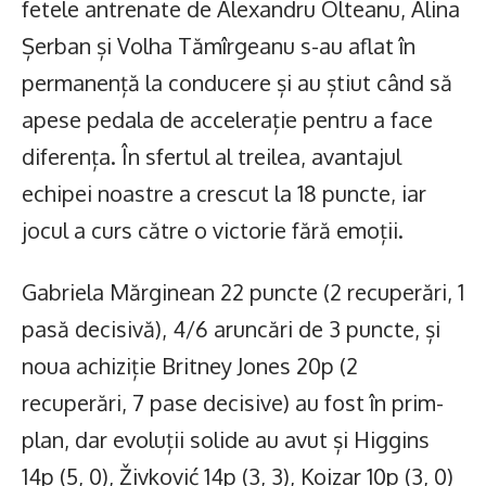
fetele antrenate de Alexandru Olteanu, Alina
Șerban și Volha Tămîrgeanu s-au aflat în
permanență la conducere și au știut când să
apese pedala de accelerație pentru a face
diferența. În sfertul al treilea, avantajul
echipei noastre a crescut la 18 puncte, iar
jocul a curs către o victorie fără emoții.
Gabriela Mărginean 22 puncte (2 recuperări, 1
pasă decisivă), 4/6 aruncări de 3 puncte, și
noua achiziție Britney Jones 20p (2
recuperări, 7 pase decisive) au fost în prim-
plan, dar evoluții solide au avut și Higgins
14p (5, 0), Živković 14p (3, 3), Koizar 10p (3, 0)