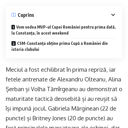
Cuprins
Vom vedea MVP-ul Cupei României pentru prima dată,
la Constanța, în acest weekend
CSM-Constanța obține prima Cupă a României din
istoria clubului
Meciul a fost echilibrat în prima repriză, iar
fetele antrenate de Alexandru Olteanu, Alina
Șerban și Volha Tămîrgeanu au demonstrat o
maturitate tactică deosebită și au reușit să
își impună jocul. Gabriela Mărginean (22 de
puncte) și Britney Jones (20 de puncte) au
fost principalele marcatoare ale echipei, dar