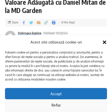
Valoare Adăugată cu Daniel Mitan de
Institutul Cultural Român, cu un design de
la MD Garden
Diana Nicolaie ; „Atelierele Pangratti”,
curator: Simona Vilău; „Grădinile palatului” –
Share
8 Min Read
prima expoziție temporară a sezonului;
Dobrogea Explore
Published 11/03/2024
„Alma Redlinger. Centenar”, expoziție
Last updated: 2024/03/11 at 1:28 PM
Acest site utilizează cookie-uri
organizată de Primăria Municipiului București
prin Creart – Centrul de Creație, Artă și
Folosim cookie-uri pentru a personaliza conținutul și anunțurile, pentru a
oferi funcții de rețele sociale și pentru a analiza traficul. De asemenea, le
Tradiție al Municipiului București, curator &
oferim partenerilor de rețele sociale, de publicitate și de analize informații
cu privire la modul în care folosiți site-ul nostru. Aceștia le pot combina cu
design: Ștefan Simion și Irina Melița.
alte informații oferite de dvs. sau culese în urma folosirii serviciilor lor. În
cazul în care alegeți să continuați să utilizați website-ul nostru, sunteți de
acord cu utilizarea modulelor noastre cookie.
Muzeul de Artă Constanța este prezent la
două dintre aceste expoziții. La Expoziția
Accept
„Eustațiu Stoenescu. Potretistul
Refuz
aristocrației”, care va fi deschisă în perioada