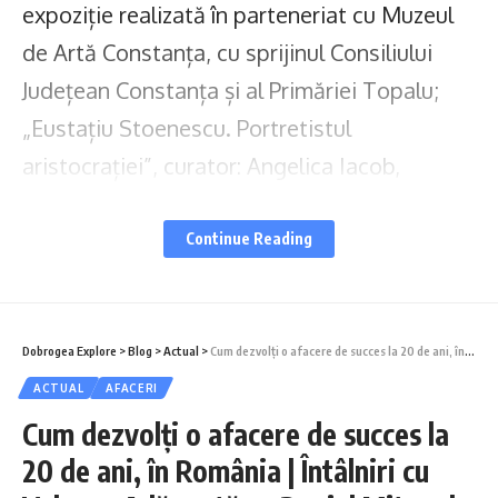
expoziție realizată în parteneriat cu Muzeul
de Artă Constanța, cu sprijinul Consiliului
Județean Constanța și al Primăriei Topalu;
„Eustațiu Stoenescu. Portretistul
aristocrației”, curator: Angelica Iacob,
scenograf: Cosmin Florea, expoziție realizată
cu susținerea Ambasadei Statelor Unite ale
Continue Reading
Americii în România și în parteneriat cu
Muzeul Municipiului București și Muzeul
Național de Artă al României; „Istoria
Dobrogea Explore
>
Blog
>
Actual
>
Cum dezvolți o afacere de succes la 20 de ani, în România | Întâlniri cu Valoare Adăugată cu Daniel Mitan de la MD Garden
României în 100 de portrete”, curator: Cornel
ACTUAL
AFACERI
Ilie, expoziție realizată în parteneriat cu
Cum dezvolți o afacere de succes la
20 de ani, în România | Întâlniri cu
Muzeul Național de Istorie a României și