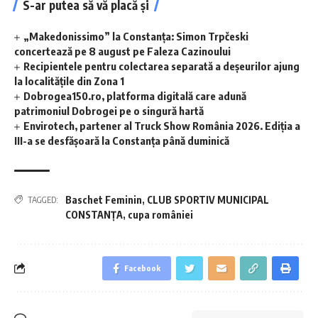
S-ar putea să vă placă și
„Makedonissimo” la Constanța: Simon Trpčeski
concertează pe 8 august pe Faleza Cazinoului
Recipientele pentru colectarea separată a deșeurilor ajung
la localitățile din Zona 1
Dobrogea150.ro, platforma digitală care adună
patrimoniul Dobrogei pe o singură hartă
Envirotech, partener al Truck Show România 2026. Ediția a
III-a se desfășoară la Constanța până duminică
Baschet Feminin
,
CLUB SPORTIV MUNICIPAL
TAGGED:
CONSTANŢA
,
cupa româniei
Facebook