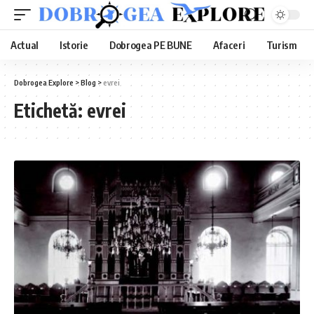
Actual
Istorie
Dobrogea PE BUNE
Afaceri
Turism
Dobrogea Explore
>
Blog
>
evrei
Etichetă:
evrei