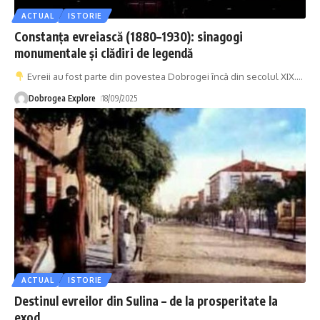
ACTUAL
ISTORIE
Constanța evreiască (1880–1930): sinagogi
monumentale și clădiri de legendă
Evreii au fost parte din povestea Dobrogei încă din secolul XIX.
…
Dobrogea Explore
18/09/2025
ACTUAL
ISTORIE
Destinul evreilor din Sulina – de la prosperitate la
exod