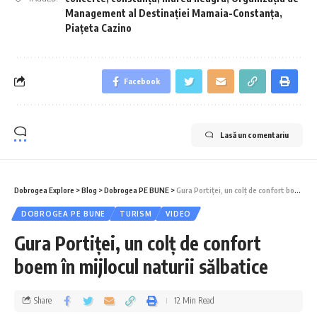
Management al Destinației Mamaia-Constanța
,
Piațeta Cazino
Facebook
Lasă un comentariu
Dobrogea Explore
>
Blog
>
Dobrogea PE BUNE
>
Gura Portiței, un colț de confort boem în mijlocul naturii sălbatice
DOBROGEA PE BUNE
TURISM
VIDEO
Gura Portiței, un colț de confort
boem în mijlocul naturii sălbatice
Share
12 Min Read