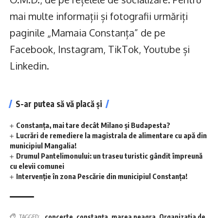
mai multe informații și fotografii urmăriți
paginile „Mamaia Constanța” de pe
Facebook, Instagram, TikTok, Youtube și
Linkedin.
S-ar putea să vă placă și
Constanța, mai tare decât Milano și Budapesta?
Lucrări de remediere la magistrala de alimentare cu apă din
municipiul Mangalia!
Drumul Pantelimonului: un traseu turistic gândit împreună
cu elevii comunei
Intervenție în zona Pescărie din municipiul Constanța!
concerte
,
constanța
,
marea neagra
,
Organizația de
TAGGED: