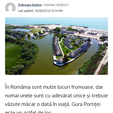
Dobrogea Explore
Published 16/08/2023
Last updated: 2024/02/13 at 10:24 AM
În România sunt multe locuri frumoase, dar
numai unele sunt cu adevărat unice și trebuie
văzute măcar o dată în viață. Gura Portiței
este un astfel de loc.