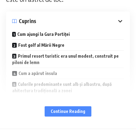
Cuprins
Cum ajungi la Gura Portiței
Fost golf al Mării Negre
Primul resort turistic era unul modest, construit pe
piloni de lemn
Cum a apărut insula
Culorile predominante sunt alb și albastru, după
ahitectura tradițională a zonei
Am pescuit direct de pe terasa camerei
Continue Reading
Plajă ca la Gura Portiței, nu ca la Eforie Sud
Mâncare din pește proaspăt din lagună, specialități
preparate aici