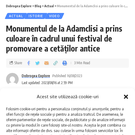
Este o senzație grozavă să aluneci ușor pe răcoarea
Dobrogea Explore
>
Blog
>
Actual
>
Monumentul de la Adamclisi a prins culoare în cadrul unui festival de promovare a cetăților antice
canalelor
ACTUAL
ISTORIE
VIDEO
Am descoperit și un canal îngust, ca un tunel secret
Monumentul de la Adamclisi a prins
în inima naturii
culoare în cadrul unui festival de
Așa trebuie să fi arătat lumea la Începuturi
promovare a cetăților antice
Fiind dobrogeni, am mers de multe ori la
Share
3 Min Read
Gura Portiței, pentru magia pe care o respiră
Dobrogea Explore
Published 16/08/2023
acest loc dar și pentru că mereu găsim acolo
Last updated: 2023/08/16 at 2:59 PM
valențe noi și încercăm alte și alte
Acest site utilizează cookie-uri
experiențe.
Folosim cookie-uri pentru a personaliza conținutul și anunțurile, pentru a
oferi funcții de rețele sociale și pentru a analiza traficul. De asemenea, le
De această dată am mai avut un motiv
oferim partenerilor de rețele sociale, de publicitate și de analize informații
cu privire la modul în care folosiți site-ul nostru. Aceștia le pot combina cu
particular, am vrut să vedem cum arată
alte informații oferite de dvs. sau culese în urma folosirii serviciilor lor. În