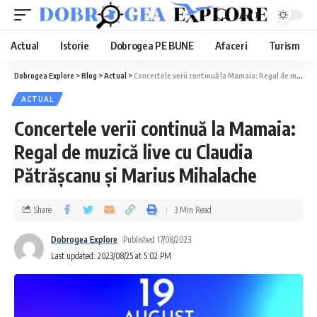
Aa
Actual
Istorie
Dobrogea PE BUNE
Afaceri
Turism
Dobrogea Explore
>
Blog
>
Actual
>
Concertele verii continuă la Mamaia: Regal de muzică live cu Claudia Pătrășcanu și Marius Mihalache
ACTUAL
Concertele verii continuă la Mamaia:
Regal de muzică live cu Claudia
Pătrășcanu și Marius Mihalache
Share
3 Min Read
Dobrogea Explore
Published 17/08/2023
Last updated: 2023/08/25 at 5:02 PM