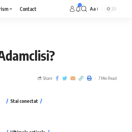
rism
Contact
Aa
Adamclisi?
Share
7 Min Read
Stai conectat