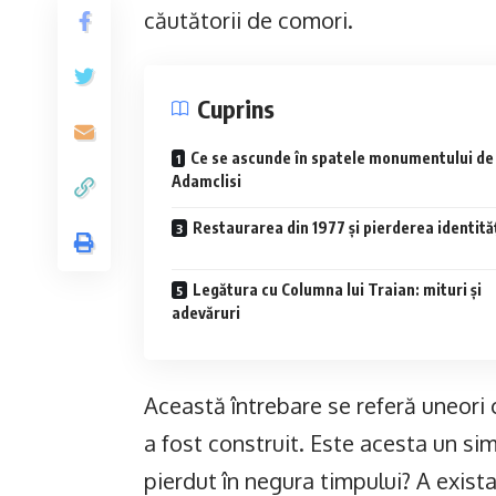
căutătorii de comori.
Cuprins
Ce se ascunde în spatele monumentului de 
Adamclisi
Restaurarea din 1977 și pierderea identităț
Legătura cu Columna lui Traian: mituri și
adevăruri
Această întrebare se referă uneori ch
a fost construit. Este acesta un s
pierdut în negura timpului? A exis