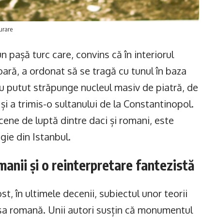
urare
 pașă turc care, convins că în interiorul
ră, a ordonat să se tragă cu tunul în baza
 au putut străpunge nucleul masiv de piatră, de
și a trimis-o sultanului de la Constantinopol.
ene de luptă dintre daci și romani, este
gie din Istanbul.
omanii și o reinterpretare fantezistă
 în ultimele decenii, subiectul unor teorii
 sa romană. Unii autori susțin că monumentul