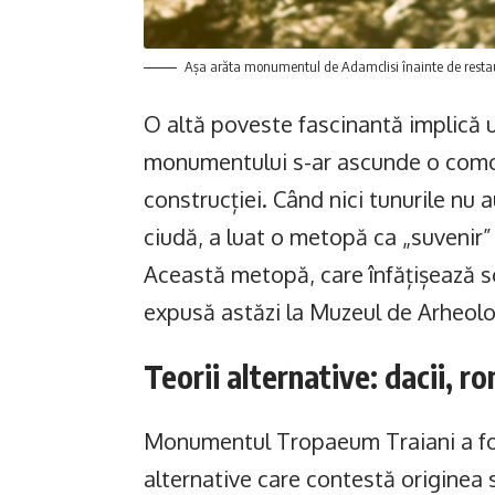
Așa arăta monumentul de Adamclisi înainte de resta
O altă poveste fascinantă implică un
monumentului s-ar ascunde o comoa
construcției. Când nici tunurile nu
ciudă, a luat o metopă ca „suvenir” 
Această metopă, care înfățișează sc
expusă astăzi la Muzeul de Arheolo
Teorii alternative: dacii, r
Monumentul Tropaeum Traiani a fost,
alternative care contestă originea