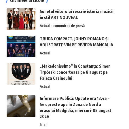
Ultimele articole
Sunetul viitorului rescrie istoria muzicii
în stil ART NOUVEAU
Actual
comunicat de presă
TRUPA COMPACT, JOHNY ROMANO ȘI
ADI ISTRATE VIN PE RIVIERA MANGALIA
Actual
„Makedonissimo” la Constanța: Simon
Trpčeski concertează pe 8 august pe
Faleza Cazinoului
Actual
Informare Publică: Update ora 13.45 –
Se opreste apa in Zona de Nord a
orasului Medgidia, miercuri-05 august
2026
la zi