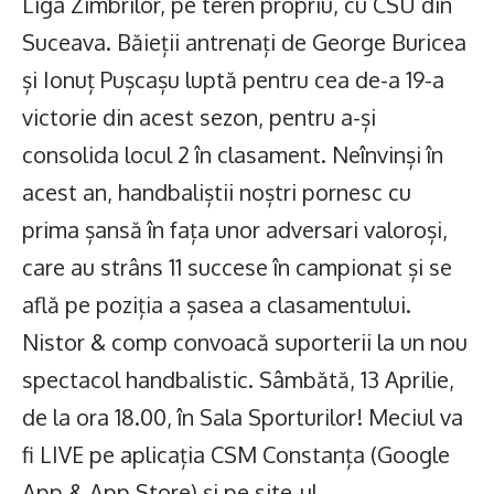
Liga Zimbrilor, pe teren propriu, cu CSU din
Suceava. Băieții antrenați de George Buricea
și Ionuț Pușcașu luptă pentru cea de-a 19-a
victorie din acest sezon, pentru a-și
consolida locul 2 în clasament. Neînvinși în
acest an, handbaliștii noștri pornesc cu
prima șansă în fața unor adversari valoroși,
care au strâns 11 succese în campionat și se
află pe poziția a șasea a clasamentului.
Nistor & comp convoacă suporterii la un nou
spectacol handbalistic. Sâmbătă, 13 Aprilie,
de la ora 18.00, în Sala Sporturilor! Meciul va
fi LIVE pe aplicația CSM Constanța (Google
App & App Store) și pe site-ul