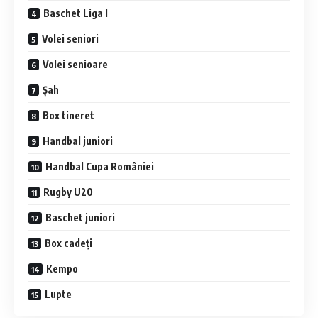
Baschet Liga I
Volei seniori
Volei senioare
Șah
Box tineret
Handbal juniori
Handbal Cupa României
Rugby U20
Baschet juniori
Box cadeți
Kempo
Lupte