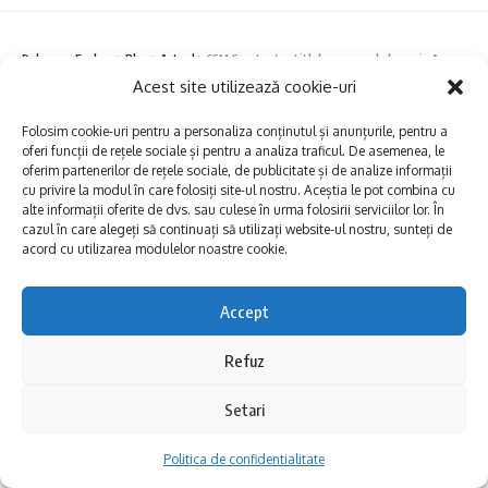
Dobrogea Explore
>
Blog
>
Actual
>
CSM Constanța – titlul european la box prin Amalia Niță
Acest site utilizează cookie-uri
ACTUAL
CSM Constanța – titlul european la
Folosim cookie-uri pentru a personaliza conținutul și anunțurile, pentru a
oferi funcții de rețele sociale și pentru a analiza traficul. De asemenea, le
box prin Amalia Niță
oferim partenerilor de rețele sociale, de publicitate și de analize informații
cu privire la modul în care folosiți site-ul nostru. Aceștia le pot combina cu
alte informații oferite de dvs. sau culese în urma folosirii serviciilor lor. În
Share
1 Min Read
cazul în care alegeți să continuați să utilizați website-ul nostru, sunteți de
acord cu utilizarea modulelor noastre cookie.
Dobrogea Explore
Published 14/04/2024
Conform regulamentului concursului, puteau
Last updated: 2024/04/14 at 4:47 PM
Accept
fi în scrise lucrări care să promoveze valorile
Refuz
naturii, culturii, obiectivele turistice,
punctele de atracție și tradițiile locale
Setari
specifice orașului Hârșova.
Politica de confidentialitate