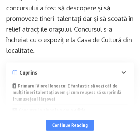
concursului a fost să descopere și să
promoveze tinerii talentați dar și să scoată în
relief atracțiile orașului. Concursul s-a
încheiat cu o expoziție la Casa de Cultură din
localitate.
Cuprins
Primarul Viorel Ionescu: E fantastic să vezi cât de
mulți tineri talentați avem și cum reușesc să surprindă
frumusețea Hârșovei
Concursul a ajuns la a doua ediție
„Descoperă Hârșova” prin imagini. Concurs de
Continue Reading
fotografie organizat de Lions Club Carsium