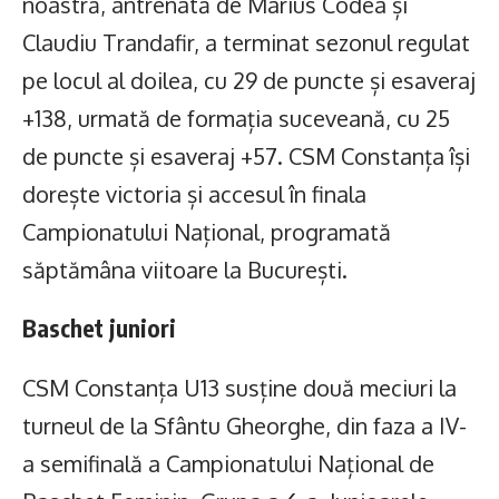
noastră, antrenată de Marius Codea și
Claudiu Trandafir, a terminat sezonul regulat
pe locul al doilea, cu 29 de puncte și esaveraj
+138, urmată de formația suceveană, cu 25
de puncte și esaveraj +57. CSM Constanța își
dorește victoria și accesul în finala
Campionatului Național, programată
săptămâna viitoare la București.
Baschet juniori
CSM Constanța U13 susține două meciuri la
turneul de la Sfântu Gheorghe, din faza a IV-
a semifinală a Campionatului Național de