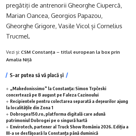
pregătiți de antrenorii Gheorghe Ciupercă,
Marian Oancea, Georgios Papazou,
Gheorghe Grigore, Vasile Vicol și Cornelius
Trucmel.
Vezi și:
CSM Constanța – titlul european la box prin
Amalia Niță
S-ar putea să vă placă și
„Makedonissimo” la Constanța: Simon Trpčeski
concertează pe 8 august pe Faleza Cazinoului
Recipientele pentru colectarea separată a deșeurilor ajung
la localitățile din Zona 1
Dobrogea150.ro, platforma digitală care adună
patrimoniul Dobrogei pe o singură hartă
Envirotech, partener al Truck Show România 2026. Ediția a
III-a se desfășoară la Constanța până duminică