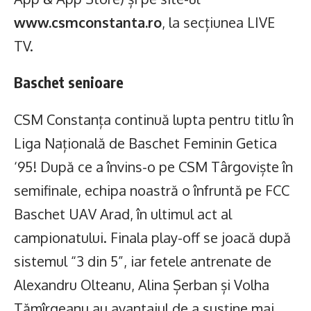
www.csmconstanta.ro
, la secțiunea LIVE
TV.
Baschet senioare
CSM Constanța continuă lupta pentru titlu în
Liga Națională de Baschet Feminin Getica
‘95! După ce a învins-o pe CSM Târgoviște în
semifinale, echipa noastră o înfruntă pe FCC
Baschet UAV Arad, în ultimul act al
campionatului. Finala play-off se joacă după
sistemul “3 din 5”, iar fetele antrenate de
Alexandru Olteanu, Alina Șerban și Volha
Tămîrgeanu au avantajul de a susține mai