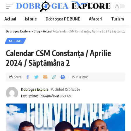
Aa
Actual
Istorie
Dobrogea PE BUNE
Afaceri
Turism
Dobrogea Explore
>
Blog
>
Actual
>
Calendar CSM Constanța / Aprilie 2024 / Săptămâna 2
ACTUAL
Calendar CSM Constanța / Aprilie
2024 / Săptămâna 2
Share
15 Min Read
Dobrogea Explore
Published 15/04/2024
Last updated: 2024/04/16 at 8:50 AM