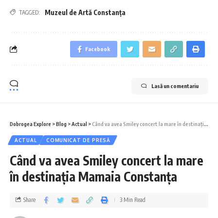
Muzeul de Artă Constanța
TAGGED:
Facebook
Lasă un comentariu
Dobrogea Explore
>
Blog
>
Actual
>
Când va avea Smiley concert la mare în destinația Mamaia Constanța
ACTUAL
COMUNICAT DE PRESĂ
Când va avea Smiley concert la mare
în destinația Mamaia Constanța
Share
3 Min Read