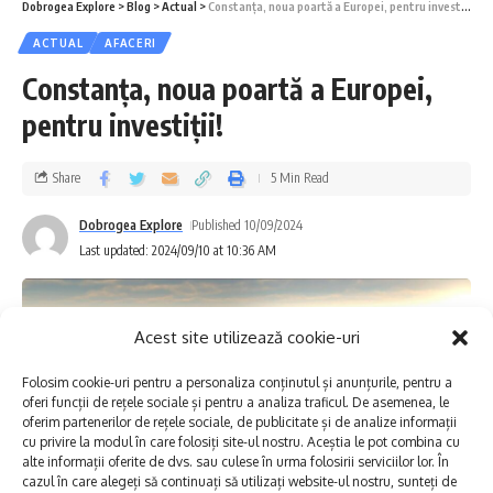
Dobrogea Explore
>
Blog
>
Actual
>
Constanța, noua poartă a Europei, pentru investiții!
ACTUAL
AFACERI
Constanța, noua poartă a Europei,
pentru investiții!
Share
5 Min Read
Dobrogea Explore
Published 10/09/2024
După un sezon estival plin de viață,
Last updated: 2024/09/10 at 10:36 AM
distracție și evenimente memorabile, ne
pregătim să încheiem vara într-o atmosferă
Acest site utilizează cookie-uri
vibrantă și energică, cu concerte pentru
toate gusturile. Publicul va putea dansa pe
Folosim cookie-uri pentru a personaliza conținutul și anunțurile, pentru a
oferi funcții de rețele sociale și pentru a analiza traficul. De asemenea, le
ritmurile celor mai cunoscute hituri, alături
oferim partenerilor de rețele sociale, de publicitate și de analize informații
cu privire la modul în care folosiți site-ul nostru. Aceștia le pot combina cu
de prieteni și familie, pe malul mării. Între
12
alte informații oferite de dvs. sau culese în urma folosirii serviciilor lor. În
cazul în care alegeți să continuați să utilizați website-ul nostru, sunteți de