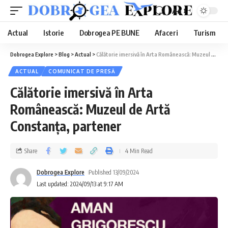
Aa
Actual
Istorie
Dobrogea PE BUNE
Afaceri
Turism
Dobrogea Explore
>
Blog
>
Actual
>
Călătorie imersivă în Arta Românească: Muzeul de Artă Constanța, partener
ACTUAL
COMUNICAT DE PRESĂ
Călătorie imersivă în Arta
Românească: Muzeul de Artă
Constanța, partener
Share
4 Min Read
Dobrogea Explore
Published 13/09/2024
Last updated: 2024/09/13 at 9:17 AM