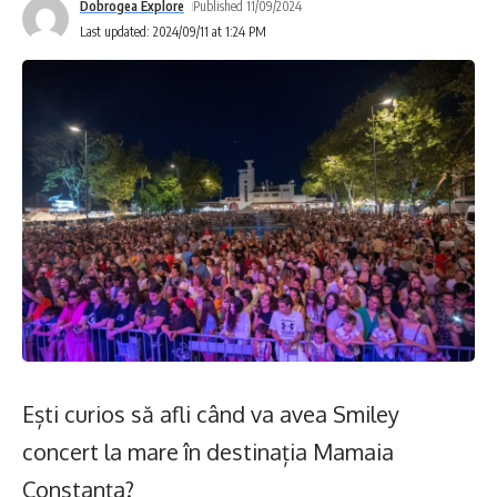
Dobrogea Explore
Published 11/09/2024
Last updated: 2024/09/11 at 1:24 PM
Ești curios să afli când va avea Smiley
concert la mare în destinația Mamaia
Constanța?