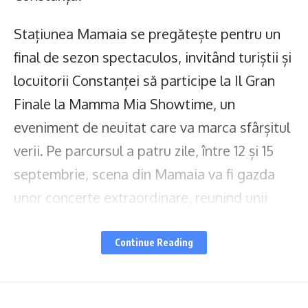
Stațiunea Mamaia se pregătește pentru un
final de sezon spectaculos, invitând turiștii și
locuitorii Constanței să participe la Il Gran
Finale la Mamma Mia Showtime, un
eveniment de neuitat care va marca sfârșitul
verii. Pe parcursul a patru zile, între 12 și 15
septembrie, scena din Mamaia va fi gazda
unor concerte extraordinare, reunind unii
dintre cei mai iubiți artiști din România, care
vor aduce distracția la cote maxime.
Continue Reading