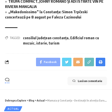
TRUPA COMPACT, JOHNY ROMANO ȘI ADI ISTRATE VIN PE
RIVIERA MANGALIA
„Makedonissimo” la Constanța: Simon Trpčeski
concertează pe 8 august pe Faleza Cazinoului
consiliul județean constanța
,
Edificiul roman cu
TAGGED:
mozaic
,
istorie
,
turism
Facebook
Lasă un comentariu
Dobrogea Explore
>
Blog
>
Actual
>
Mamaia și Constanța – Destinații în atenția Europei
ACTUAL