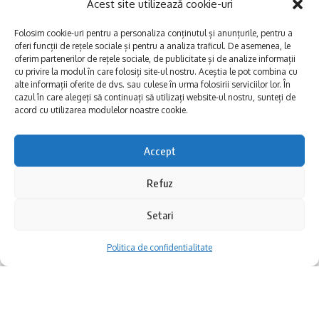
de hoteluri din Mamaia.
Acest site utilizează cookie-uri
Folosim cookie-uri pentru a personaliza conținutul și anunțurile, pentru a
oferi funcții de rețele sociale și pentru a analiza traficul. De asemenea, le
oferim partenerilor de rețele sociale, de publicitate și de analize informații
cu privire la modul în care folosiți site-ul nostru. Aceștia le pot combina cu
alte informații oferite de dvs. sau culese în urma folosirii serviciilor lor. În
cazul în care alegeți să continuați să utilizați website-ul nostru, sunteți de
acord cu utilizarea modulelor noastre cookie.
Accept
Am fost la mănăstirea Colilia, în inima
Refuz
Dobrogei, unde se întâmplă ceva cu
Setari
adevărat rar. Într-un loc izolat, într-o
Politica de confidentialitate
mănăstire ridicată pe ruinele unui fost sat,
Un moment central al info trip-ului a fost
zece adolescenți au învățat o tehnică unică în
organizarea unor întâlniri B2B (business-to-
lume: pictura icoanelor pe sticlă în stil naiv.