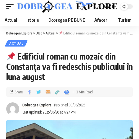
Aa
Actual
Istorie
Dobrogea PE BUNE
Afaceri
Turism
Dobrogea Explore
>
Blog
>
Actual
>
Edificiul roman cu mozaic din Constanța va fi redeschis publicului în luna august
ACTUAL
Edificiul roman cu mozaic din
Constanța va fi redeschis publicului în
luna august
Share
3 Min Read
Dobrogea Explore
Published 30/06/2025
Last updated: 2025/06/30 at 4:27 PM