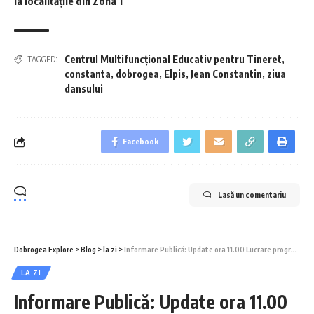
la localitățile din Zona 1
Centrul Multifuncțional Educativ pentru Tineret
,
TAGGED:
constanta
,
dobrogea
,
Elpis
,
Jean Constantin
,
ziua
dansului
Facebook
Lasă un comentariu
Dobrogea Explore
>
Blog
>
la zi
>
Informare Publică: Update ora 11.00 Lucrare programată RAJA Constanța, 6 – 8 mai 2025!
LA ZI
Informare Publică: Update ora 11.00