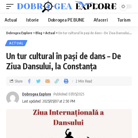
Aa
Actual
Istorie
Dobrogea PE BUNE
Afaceri
Turism
Dobrogea Explore
>
Blog
>
Actual
>
Un tur cultural în pași de dans – De Ziua Dansului, la Constanța
ACTUAL
Un tur cultural în pași de dans – De
Ziua Dansului, la Constanța
Share
2 Min Read
Dobrogea Explore
Published 07/05/2025
Last updated: 2025/05/07 at 2:50 PM