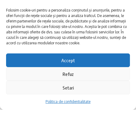
cu o vechime de peste 60 de ani. Acestea
Folosim cookie-uri pentru a personaliza conținutul și anunțurile, pentru a
înregistrau avarii frecvente, fapt care a
oferi funcții de rețele sociale și pentru a analiza traficul. De asemenea, le
oferim partenerilor de rețele sociale, de publicitate și de analize informații
condus la întreruperi repetate ale serviciului
cu privire la modul în care folosiți site-ul nostru. Aceștia le pot combina cu
alte informații oferite de dvs. sau culese în urma folosirii serviciilor lor. În
de alimentare cu apă, în special în sezonul
cazul în care alegeți să continuați să utilizați website-ul nostru, sunteți de
acord cu utilizarea modulelor noastre cookie.
estival, când consumul crește semnificativ.
Accept
Golirea sistemului pentru a permite
activitățile de sudură și montaj s-a realizat
Refuz
cu dificultate, dată fiind lungimea totală a
Anunțul primei ediții Neversea Kapital a adus
Setari
magistralelor și volumul mare de apă
bucurie și entuziasm în rândul fanilor muzicii
Politica de confidentialitate
acumulat în rețea. În continuare, în anumite
și entertainmentului de calitate, astfel că
puncte din rețea, se constată prezența apei,
peste 20.000 de abonamente au fost deja
motiv pentru care echipele efectuează
vândute în doar câteva zile de la lansare.
intervenții punctuale de sectorizare și montaj