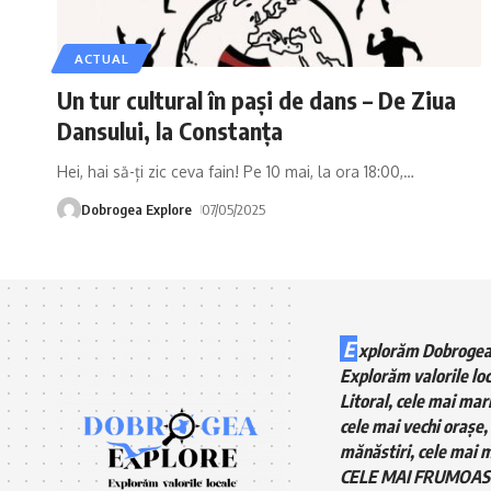
ACTUAL
Un tur cultural în pași de dans – De Ziua
Dansului, la Constanța
Hei, hai să-ți zic ceva fain! Pe 10 mai, la ora 18:00,
…
Dobrogea Explore
07/05/2025
E
xplorăm Dobrogea
Explorăm valorile loc
Litoral, cele mai mari
cele mai vechi orașe, 
mănăstiri, cele mai m
CELE MAI FRUMOAS