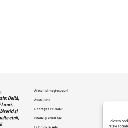
,
Afaceri și meșteșuguri
ale: Deltă,
Actualitate
 lacuri,
Dobrogea PE BUNE
biserici și
ulte etnii,
Istorie și civilizaţie
Folosim cooki
E
rețele social
La Drum cu Ada