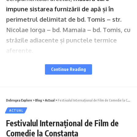
impune sistarea furnizării de apă și în
perimetrul delimitat de bd. Tomis – str.
Nicolae Iorga – bd. Mamaia – bd. Tomis, cu
străzile adiacente și punctele termice
aferente.
Astfel,
începând din această noapte – 15
Continue Reading
octombrie 2025, ora 22:00, până joi – 16
octombrie 2025, ora 22:00, vor fi afectați
de lipsa apei potabile consumatorii din
Dobrogea Explore
>
Blog
>
Actual
>
Festivalul Internațional de Film de Comedie la Constanța
următoarele zone:
ACTUAL
Festivalul Internațional de Film de
Spitalul Militar „Dr. Alexandru Gafencu”;
Comedie la Constanța