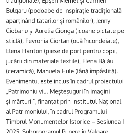
tradiționale), Epșen Memet și Carmen
Bulgaru (podoabe de inspirație tradițională
aparținând tătarilor și românilor), Jenny
Ciobanu și Aurelia Cionga (icoane pictate pe
sticlă), Fevronia Ciortan (ouă încondeiate),
Elena Hariton (piese de port pentru copii,
jucării din materiale textile), Elena Bălău
(ceramică), Manuela Hule (lână împâslită).
Evenimentul este inclus în cadrul proiectului
„Patrimoniu viu. Meșteșuguri în imagini
și mărturii”, finanțat prin Institutul Național
al Patrimoniului, în cadrul Programului
Timbrul Monumentelor Istorice – Sesiunea I
2025, Subprogramul Punere în Valoare.