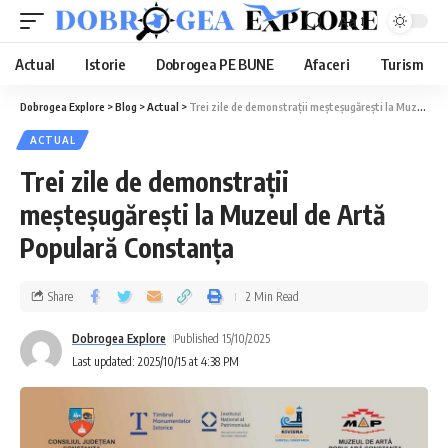
Aa
Actual
Istorie
Dobrogea PE BUNE
Afaceri
Turism
Dobrogea Explore
>
Blog
>
Actual
>
Trei zile de demonstrații meșteșugărești la Muzeul de Artă Populară Constanța
ACTUAL
Trei zile de demonstrații
meșteșugărești la Muzeul de Artă
Populară Constanța
Share
2 Min Read
Dobrogea Explore
Published 15/10/2025
Last updated: 2025/10/15 at 4:38 PM