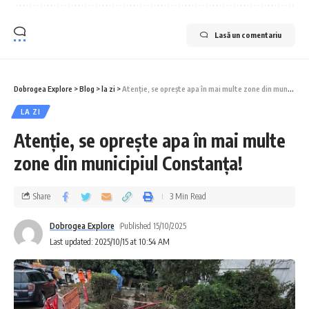
Lasă un comentariu
Dobrogea Explore
>
Blog
>
la zi
>
Atenție, se oprește apa în mai multe zone din municipiul Constanța!
LA ZI
Atenție, se oprește apa în mai multe
zone din municipiul Constanța!
Share
3 Min Read
Dobrogea Explore
Published 15/10/2025
Last updated: 2025/10/15 at 10:54 AM