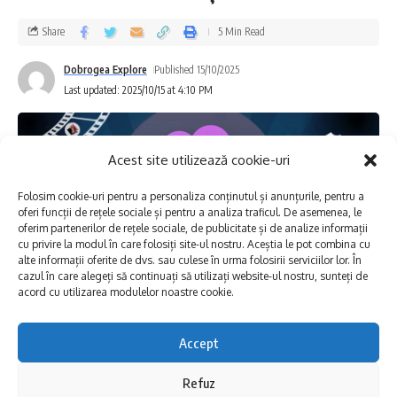
Cartierele Tomis II, Universitate, Faleză
Share
5 Min Read
Nord, Piața Chiliei, Tăbăcărie și Delfinariu,
cu punctele termice aferente;
Dobrogea Explore
Published 15/10/2025
Last updated: 2025/10/15 at 4:10 PM
Bd. Mamaia – tronsonul cuprins între str.
Dumbrava Roșie și Pavilionul Expozițional,
Acest site utilizează cookie-uri
cu străzile adiacente;
Perimetrul delimitat de bd. Tomis – str.
Folosim cookie-uri pentru a personaliza conținutul și anunțurile, pentru a
oferi funcții de rețele sociale și pentru a analiza traficul. De asemenea, le
Nicolae Iorga – bd. Mamaia – bd. Tomis, cu
oferim partenerilor de rețele sociale, de publicitate și de analize informații
cu privire la modul în care folosiți site-ul nostru. Aceștia le pot combina cu
străzile adiacente și punctele termice
alte informații oferite de dvs. sau culese în urma folosirii serviciilor lor. În
cazul în care alegeți să continuați să utilizați website-ul nostru, sunteți de
aferente;
acord cu utilizarea modulelor noastre cookie.
Punctele termice: 22, 25, 30, 31, 33, 35, 37,
Accept
Centrul Cultural Județean ,,Teodor T.
38, 42, 107 și 108.
Refuz
Burada”
organizează cea de-a doua ediție a