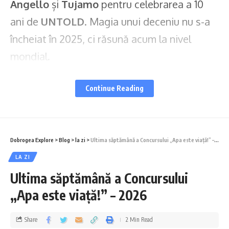
Angello
și
Tujamo
pentru celebrarea a 10
ani de
UNTOLD
. Magia unui deceniu nu s-a
încheiat în 2025, ci răsună acum la nivel
mondial.
Piese ale primilor artiști anunțați pentru
Continue Reading
ediția din 2026,
UNTOLD ONE
, sunt
curatoriate în contul festivalului în
Apple
Music
. Fanii pot asculta melodii celebre de
Dobrogea Explore
>
Blog
>
la zi
>
Ultima săptămână a Concursului „Apa este viață!” – 2026
la
Lewis Capaldi, Sting, Flo Rida, Swae Lee,
LA ZI
Martin Garrix, Kygo, The Chainsmokers,
Ultima săptămână a Concursului
Marshmello, Lost Frequencies, Sebastian
„Apa este viață!” – 2026
Ingrosso, Afrojack, James Hype, R3hab,
Share
2 Min Read
Steve Aoki, Mëstiza
și
Tash Sultana,
pentru