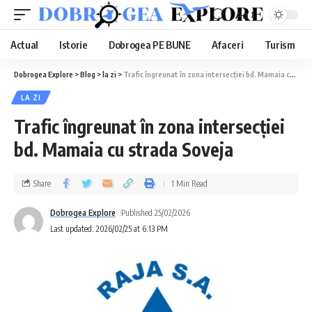
Aa
Actual
Istorie
Dobrogea PE BUNE
Afaceri
Turism
Dobrogea Explore
>
Blog
>
la zi
>
Trafic îngreunat în zona intersecției bd. Mamaia cu strada Soveja
LA ZI
Trafic îngreunat în zona intersecției
bd. Mamaia cu strada Soveja
Share
1 Min Read
Dobrogea Explore
Published 25/02/2026
Last updated: 2026/02/25 at 6:13 PM