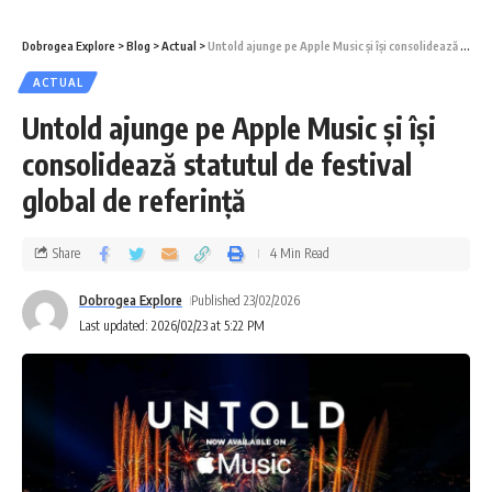
Dobrogea Explore
>
Blog
>
Actual
>
Untold ajunge pe Apple Music și își consolidează statutul de festival global de referință
ACTUAL
Untold ajunge pe Apple Music și își
consolidează statutul de festival
global de referință
Share
4 Min Read
Dobrogea Explore
Published 23/02/2026
Last updated: 2026/02/23 at 5:22 PM