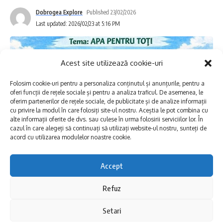
a intra încă de acum în atmosfera verii care
Dobrogea Explore
Published 23/02/2026
Last updated: 2026/02/23 at 5:16 PM
marchează o nouă eră pentru festivalul
clasat pe locul 3 în lume.
Acest site utilizează cookie-uri
Disponibil în două secțiuni dedicate în
Apple
Folosim cookie-uri pentru a personaliza conținutul și anunțurile, pentru a
Music
,
DJ Mixes
și
DJ Mix Curators
,
oferi funcții de rețele sociale și pentru a analiza traficul. De asemenea, le
oferim partenerilor de rețele sociale, de publicitate și de analize informații
UNTOLD
marchează un nou pas major în
cu privire la modul în care folosiți site-ul nostru. Aceștia le pot combina cu
alte informații oferite de dvs. sau culese în urma folosirii serviciilor lor. În
extinderea globală digitală. Odată cu
cazul în care alegeți să continuați să utilizați website-ul nostru, sunteți de
acord cu utilizarea modulelor noastre cookie.
lansarea seturilor exclusive de la ediția de 10
ani, organizatorii transformă experiența
Accept
Concursul de pictură și desen „
Apa este
festivalului într-o celebrare muzicală
Refuz
viață!” – 2026
, organizat de RAJA SA cu
continuă și își consolidează poziția în rândul
ocazia Zilei Mondiale a Apei, a intrat în
celor mai relevante festivaluri din lume,
Setari