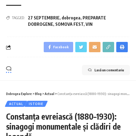
27 SEPTEMBRIE
,
dobrogea
,
PREPARATE
TAGGED:
DOBROGENE
,
SOMOVA FEST
,
VIN
Facebook
Lasă un comentariu
Dobrogea Explore
>
Blog
>
Actual
>
Constanța evreiască (1880–1930): sinagogi monumentale și clădiri de legendă
ACTUAL
ISTORIE
Constanța evreiască (1880–1930):
sinagogi monumentale și clădiri de