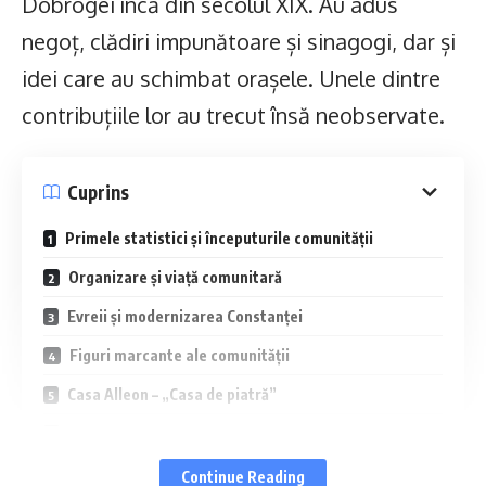
Dobrogei încă din secolul XIX. Au adus
negoț, clădiri impunătoare și sinagogi, dar și
idei care au schimbat orașele. Unele dintre
contribuțiile lor au trecut însă neobservate.
Cuprins
Primele statistici și începuturile comunității
Organizare și viață comunitară
Evreii și modernizarea Constanței
Figuri marcante ale comunității
Casa Alleon – „Casa de piatră”
Casele Theiler
Sinagogile din Constanța
Continue Reading