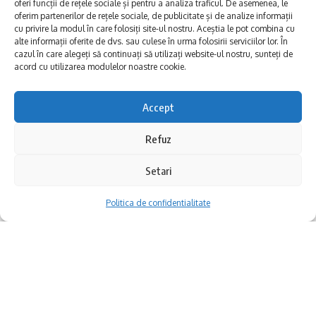
oferi funcții de rețele sociale și pentru a analiza traficul. De asemenea, le
lea. Cei mai mulți veneau din Constantinopol
oferim partenerilor de rețele sociale, de publicitate și de analize informații
cu privire la modul în care folosiți site-ul nostru. Aceștia le pot combina cu
și Asia Mică. În 1880 erau 234 de evrei, iar un
alte informații oferite de dvs. sau culese în urma folosirii serviciilor lor. În
cazul în care alegeți să continuați să utilizați website-ul nostru, sunteți de
an mai târziu aproape dublu: 477. În 1882
acord cu utilizarea modulelor noastre cookie.
numărul ajungea la 535.
Accept
RAJA anunța oprirea apei potabile de marți,
La recensământul din 1902 erau deja 1.059
Refuz
23 septembrie 2025, de la ora 22:00, până
membri ai comunității, iar în 1916 erau
miercuri, 24 septembrie 2025, ora 18:00. Se
înregistrați 1.092. În 1928, populația evreiască
Setari
va sista furnizarea apei potabile în mai multe
a Constanței ajunsese la 2.135 de locuitori.
Politica de confidentialitate
zone ale municipiului Constanța, pentru o
durată estimată de 20 de ore.
Cuprins