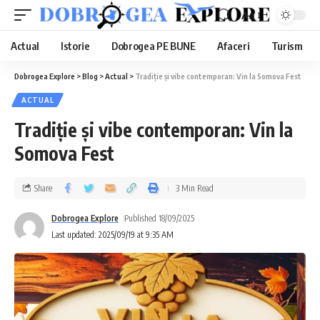
Aa
Actual
Istorie
Dobrogea PE BUNE
Afaceri
Turism
Dobrogea Explore
>
Blog
>
Actual
>
Tradiție și vibe contemporan: Vin la Somova Fest
ACTUAL
Tradiție și vibe contemporan: Vin la
Somova Fest
Share
3 Min Read
Dobrogea Explore
Published 18/09/2025
Last updated: 2025/09/19 at 9:35 AM