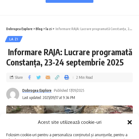
Prima farmacie modernă din întreaga
Dobroge a fost deschisă la Constanța de un
Dobrogea Explore
>
Blog
>
la zi
>
Informare RAJA: Lucrare programată Constanța, 23-24 septembrie 2025
evreu. Alexandru I. Heldenbusch, format la
LA ZI
București și Paris, a adus aici o „droguerie
Informare RAJA: Lucrare programată
medicinală” cum nu mai exista în zonă,
Constanța, 23-24 septembrie 2025
punând orașul pe harta modernizării
Share
2 Min Read
medicale.
Dobrogea Explore
Published 17/09/2025
Primele statistici și începuturile
Last updated: 2025/09/17 at 9:34 PM
comunității
Primele rapoarte despre evreii din Constanța
Acest site utilizează cookie-uri
apar în a doua jumătate a secolului al XIX-
Folosim cookie-uri pentru a personaliza conținutul și anunțurile, pentru a