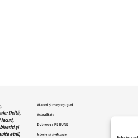
,
Afaceri și meșteșuguri
ale: Deltă,
Actualitate
 lacuri,
Dobrogea PE BUNE
biserici și
ulte etnii,
Istorie și civilizaţie
Folosim cooki